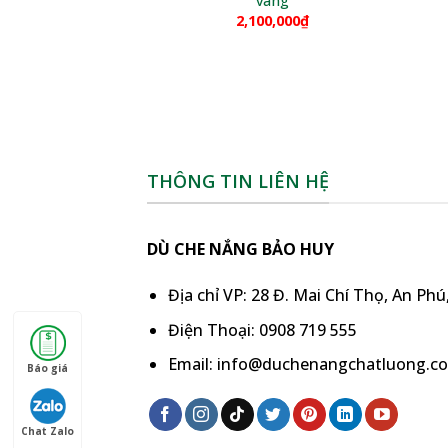
vàng
2,100,000
₫
THÔNG TIN LIÊN HỆ
DÙ CHE NẮNG BẢO HUY
Địa chỉ VP: 28 Đ. Mai Chí Thọ, An Ph
Điện Thoại: 0908 719 555
Email: info@duchenangchatluong.c
Báo giá
Chat Zalo