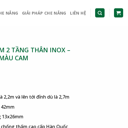
CHE NẮNG
GIẢI PHÁP CHE NẮNG
LIÊN HỆ
 2 TẦNG THÂN INOX –
 MÀU CAM
là 2,2m và lên tới đỉnh dù là 2,7m
òn 42mm
ng 13x26mm
er chống thấm cao cấp Hàn Quốc