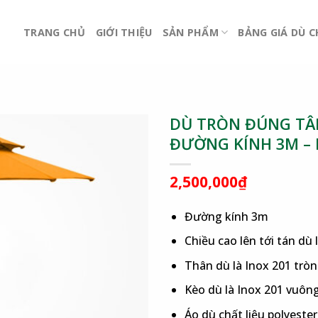
TRANG CHỦ
GIỚI THIỆU
SẢN PHẨM
BẢNG GIÁ DÙ 
DÙ TRÒN ĐÚNG TÂM
ĐƯỜNG KÍNH 3M –
2,500,000
₫
Đường kính 3m
Chiều cao lên tới tán dù 
Thân dù là Inox 201 tr
Kèo dù là Inox 201 vuô
Áo dù chất liệu polyest