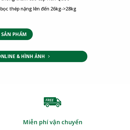
g bọc thép nặng lên đến 26kg->28kg
 SẢN PHẨM
ONLINE & HÌNH ẢNH
Miễn phí vận chuyển