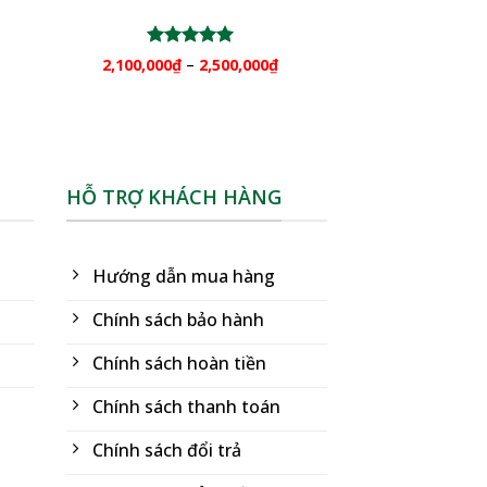
Được xếp
2,100,000
₫
–
2,500,000
₫
hạng
5.00
5 sao
HỖ TRỢ KHÁCH HÀNG
Hướng dẫn mua hàng
Chính sách bảo hành
Chính sách hoàn tiền
Chính sách thanh toán
Chính sách đổi trả