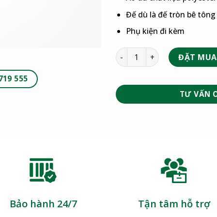
Đế dù là đế tròn bê tôn
Phụ kiện đi kèm
ĐẶT MUA
719 555
TƯ VẤN 
Bảo hành 24/7
Tận tâm hỗ trợ