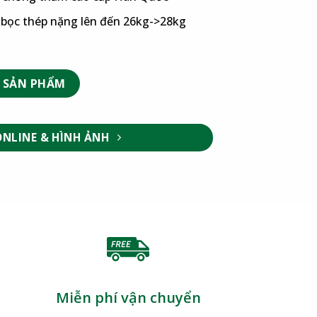
g bọc thép nặng lên đến 26kg->28kg
 SẢN PHẨM
ONLINE & HÌNH ẢNH
Miễn phí vận chuyển