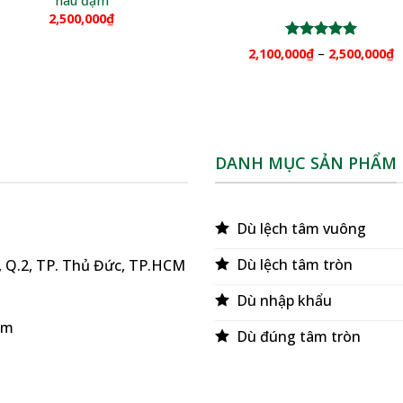
nâu đậm
2,500,000
₫
Được xếp
2,100,000
₫
–
2,500,000
₫
hạng
5.00
5 sao
DANH MỤC SẢN PHẨM
Dù lệch tâm vuông
Dù lệch tâm tròn
ú, Q.2, TP. Thủ Đức, TP.HCM
Dù nhập khẩu
om
Dù đúng tâm tròn