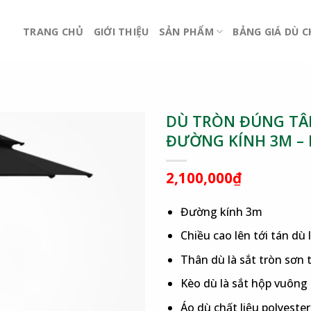
TRANG CHỦ
GIỚI THIỆU
SẢN PHẨM
BẢNG GIÁ DÙ 
DÙ TRÒN ĐÚNG TÂM
ĐƯỜNG KÍNH 3M –
2,100,000
₫
Đường kính 3m
Chiều cao lên tới tán dù 
Thân dù là sắt tròn sơn
Kèo dù là sắt hộp vuông
Áo dù chất liệu polyest