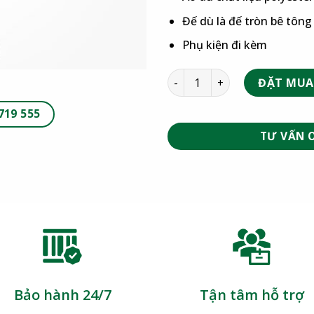
Đế dù là đế tròn bê tôn
Phụ kiện đi kèm
ĐẶT MUA
719 555
TƯ VẤN 
Bảo hành 24/7
Tận tâm hỗ trợ