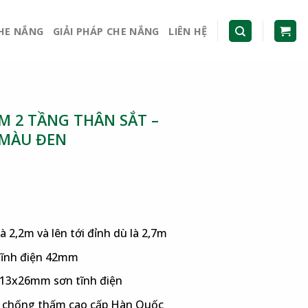
CHE NẮNG
GIẢI PHÁP CHE NẮNG
LIÊN HỆ
 2 TẦNG THÂN SẮT –
 MÀU ĐEN
là 2,2m và lên tới đỉnh dù là 2,7m
 tĩnh điện 42mm
 13x26mm sơn tĩnh điện
er chống thấm cao cấp Hàn Quốc