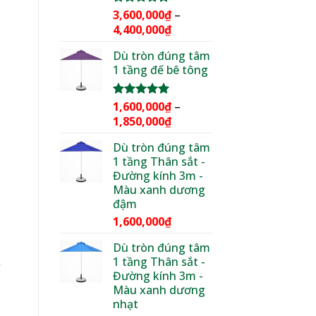
3,600,000
₫
–
Được xếp
hạng
5.00
Khoảng
4,400,000
₫
5 sao
giá:
Dù tròn đúng tâm
từ
1 tầng đế bê tông
3,600,000₫
đến
4,400,000₫
1,600,000
₫
–
Được xếp
hạng
5.00
Khoảng
1,850,000
₫
5 sao
giá:
Dù tròn đúng tâm
từ
1 tầng Thân sắt -
1,600,000₫
Đường kính 3m -
đến
Màu xanh dương
1,850,000₫
đậm
1,600,000
₫
Dù tròn đúng tâm
1 tầng Thân sắt -
g
Đường kính 3m -
Màu xanh dương
nhạt