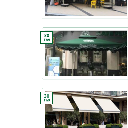
30
Th9
30
Th9