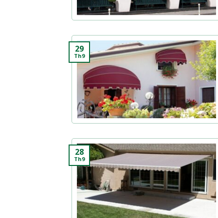
29
Th9
28
Th9