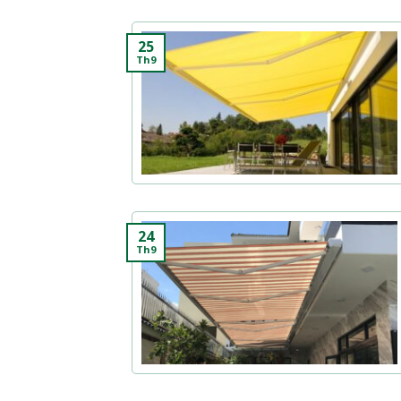
25
Th9
24
Th9