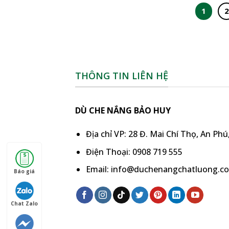
1
2
THÔNG TIN LIÊN HỆ
DÙ CHE NẮNG BẢO HUY
Địa chỉ VP: 28 Đ. Mai Chí Thọ, An Ph
Điện Thoại: 0908 719 555
Email: info@duchenangchatluong.c
Báo giá
Chat Zalo