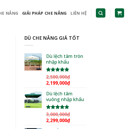
CHE NẮNG
GIẢI PHÁP CHE NẮNG
LIÊN HỆ
DÙ CHE NẮNG GIÁ TỐT
Dù lệch tâm tròn
nhập khẩu
,
2,500,000
₫
Được xếp
hạng
5.00
Giá
Giá
2,199,000
₫
5 sao
gốc
hiện
Dù lệch tâm
là:
tại
vuông nhập khẩu
2,500,000₫.
là:
2,199,000₫.
3,000,000
₫
Được xếp
hạng
5.00
Giá
Giá
2,299,000
₫
5 sao
gốc
hiện