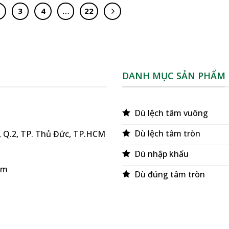
3
4
…
22
DANH MỤC SẢN PHẨM
Dù lệch tâm vuông
Dù lệch tâm tròn
ú, Q.2, TP. Thủ Đức, TP.HCM
Dù nhập khẩu
om
Dù đúng tâm tròn