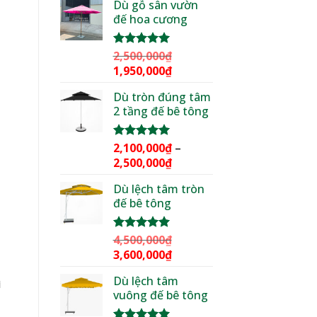
Dù gỗ sân vườn
là:
tại
đế hoa cương
3,000,000₫.
là:
2,299,000₫.
2,500,000
₫
Được xếp
hạng
5.00
Giá
Giá
1,950,000
₫
5 sao
gốc
hiện
Dù tròn đúng tâm
là:
tại
2 tầng đế bê tông
2,500,000₫.
là:
1,950,000₫.
2,100,000
₫
–
Được xếp
hạng
5.00
Khoảng
2,500,000
₫
5 sao
giá:
Dù lệch tâm tròn
từ
đế bê tông
2,100,000₫
đến
2,500,000₫
4,500,000
₫
Được xếp
hạng
5.00
Giá
Giá
3,600,000
₫
5 sao
gốc
hiện
Dù lệch tâm
là:
tại
ì
vuông đế bê tông
4,500,000₫.
là:
3,600,000₫.