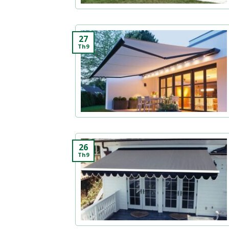
27
Th9
26
Th9