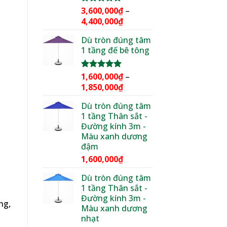
3,600,000
₫
–
Được xếp
hạng
5.00
Khoảng
4,400,000
₫
5 sao
giá:
Dù tròn đúng tâm
từ
1 tầng đế bê tông
3,600,000₫
đến
4,400,000₫
1,600,000
₫
–
Được xếp
hạng
5.00
Khoảng
1,850,000
₫
5 sao
giá:
Dù tròn đúng tâm
từ
1 tầng Thân sắt -
1,600,000₫
Đường kính 3m -
đến
Màu xanh dương
1,850,000₫
đậm
1,600,000
₫
Dù tròn đúng tâm
1 tầng Thân sắt -
Đường kính 3m -
ng,
Màu xanh dương
nhạt