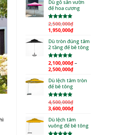
Dù gỗ sân vườn
là:
tại
đế hoa cương
3,000,000₫.
là:
2,299,000₫.
2,500,000
₫
Được xếp
hạng
5.00
Giá
Giá
1,950,000
₫
5 sao
gốc
hiện
Dù tròn đúng tâm
là:
tại
2 tầng đế bê tông
2,500,000₫.
là:
1,950,000₫.
2,100,000
₫
–
Được xếp
hạng
5.00
Khoảng
2,500,000
₫
5 sao
giá:
Dù lệch tâm tròn
từ
đế bê tông
2,100,000₫
đến
2,500,000₫
4,500,000
₫
Được xếp
n
hạng
5.00
Giá
Giá
3,600,000
₫
5 sao
gốc
hiện
Dù lệch tâm
hì
là:
tại
vuông đế bê tông
4,500,000₫.
là:
3,600,000₫.