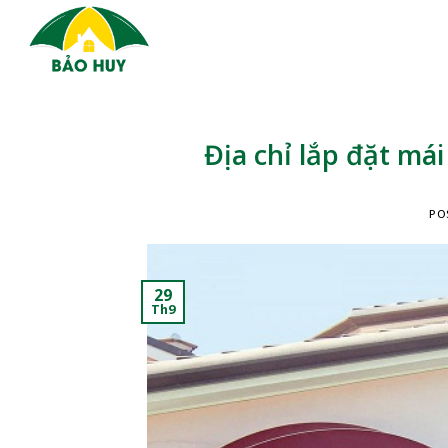
Skip
to
content
Địa chỉ lắp đặt má
PO
29
Th9