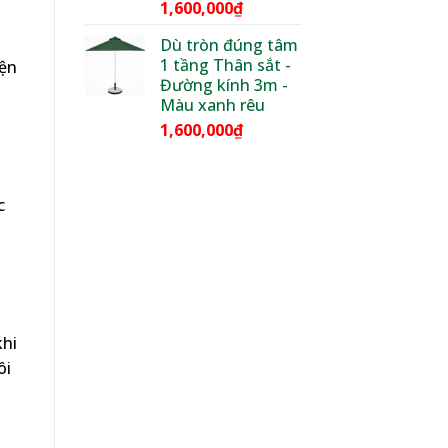
1,600,000
₫
Dù tròn đúng tâm
1 tầng Thân sắt -
iện
Đường kính 3m -
Màu xanh rêu
1,600,000
₫
c
khi
ôi