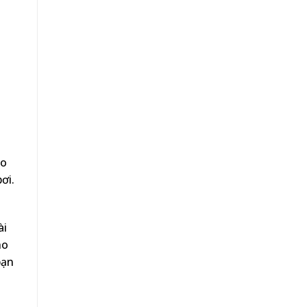
ảo
ơi.
ài
ho
bạn