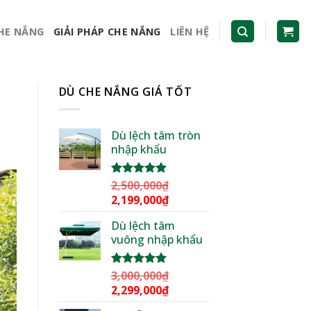
CHE NẮNG
GIẢI PHÁP CHE NẮNG
LIÊN HỆ
DÙ CHE NẮNG GIÁ TỐT
Dù lệch tâm tròn
nhập khẩu
2,500,000
₫
Được xếp
hạng
5.00
Giá
Giá
2,199,000
₫
5 sao
gốc
hiện
Dù lệch tâm
là:
tại
vuông nhập khẩu
2,500,000₫.
là:
2,199,000₫.
3,000,000
₫
Được xếp
hạng
5.00
Giá
Giá
2,299,000
₫
5 sao
gốc
hiện