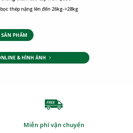
g bọc thép nặng lên đến 26kg->28kg
 SẢN PHẨM
ONLINE & HÌNH ẢNH
Miễn phí vận chuyển