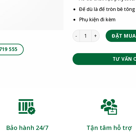
Đế dù là đế tròn bê tôn
Phụ kiện đi kèm
ĐẶT MUA
719 555
TƯ VẤN 
Bảo hành 24/7
Tận tâm hỗ trợ