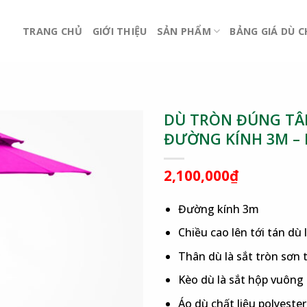
TRANG CHỦ
GIỚI THIỆU
SẢN PHẨM
BẢNG GIÁ DÙ 
DÙ TRÒN ĐÚNG TÂM
ĐƯỜNG KÍNH 3M –
2,100,000
₫
Đường kính 3m
Chiều cao lên tới tán dù 
Thân dù là sắt tròn sơn
Kèo dù là sắt hộp vuông
Áo dù chất liệu polyest