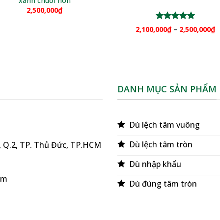
xanh chuối non
2,500,000
₫
Được xếp
2,100,000
₫
–
2,500,000
₫
hạng
5.00
5 sao
DANH MỤC SẢN PHẨM
Dù lệch tâm vuông
Dù lệch tâm tròn
ú, Q.2, TP. Thủ Đức, TP.HCM
Dù nhập khẩu
om
Dù đúng tâm tròn