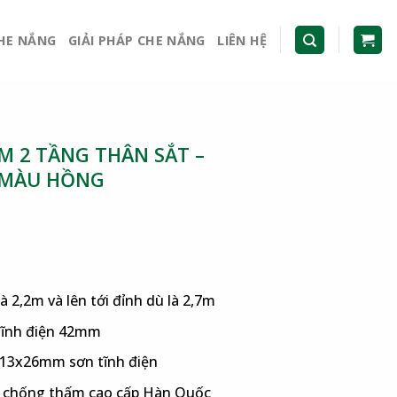
CHE NẮNG
GIẢI PHÁP CHE NẮNG
LIÊN HỆ
 2 TẦNG THÂN SẮT –
 MÀU HỒNG
là 2,2m và lên tới đỉnh dù là 2,7m
 tĩnh điện 42mm
 13x26mm sơn tĩnh điện
er chống thấm cao cấp Hàn Quốc