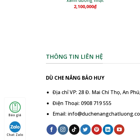
xanh dương nhạt
2,100,000
₫
THÔNG TIN LIÊN HỆ
DÙ CHE NẮNG BẢO HUY
Địa chỉ VP: 28 Đ. Mai Chí Thọ, An Ph
Điện Thoại: 0908 719 555
Email: info@duchenangchatluong.c
Báo giá
Chat Zalo