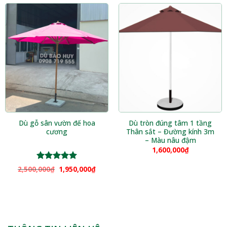
Dù gỗ sân vườn đế hoa
Dù tròn đúng tâm 1 tầng
cương
Thân sắt – Đường kính 3m
– Màu nâu đậm
1,600,000
₫
Được xếp
2,500,000
₫
1,950,000
₫
hạng
5.00
5 sao