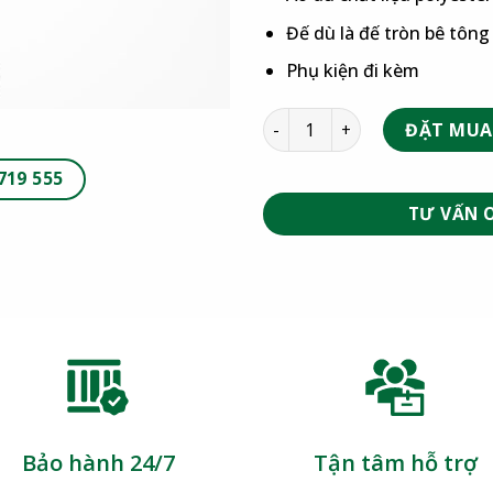
Đế dù là đế tròn bê tôn
Phụ kiện đi kèm
ĐẶT MUA
719 555
TƯ VẤN 
Bảo hành 24/7
Tận tâm hỗ trợ