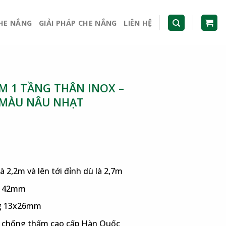
CHE NẮNG
GIẢI PHÁP CHE NẮNG
LIÊN HỆ
 1 TẦNG THÂN INOX –
 MÀU NÂU NHẠT
là 2,2m và lên tới đỉnh dù là 2,7m
òn 42mm
ng 13x26mm
er chống thấm cao cấp Hàn Quốc