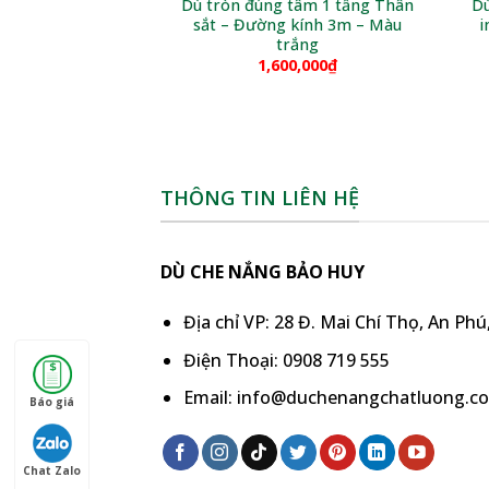
Dù tròn đúng tâm 1 tầng Thân
Dù
sắt – Đường kính 3m – Màu
i
trắng
1,600,000
₫
THÔNG TIN LIÊN HỆ
DÙ CHE NẮNG BẢO HUY
Địa chỉ VP: 28 Đ. Mai Chí Thọ, An Ph
Điện Thoại: 0908 719 555
Email: info@duchenangchatluong.c
Báo giá
Chat Zalo