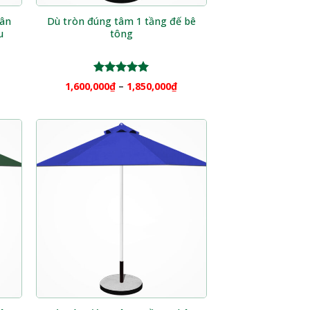
hân
Dù tròn đúng tâm 1 tầng đế bê
u
tông
Được xếp
1,600,000
₫
–
1,850,000
₫
hạng
5.00
5 sao