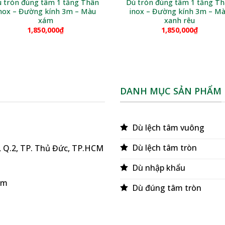
 tròn đúng tâm 1 tầng Thân
Dù tròn đúng tâm 1 tầng T
nox – Đường kính 3m – Màu
inox – Đường kính 3m – M
xám
xanh rêu
1,850,000
₫
1,850,000
₫
DANH MỤC SẢN PHẨM
Dù lệch tâm vuông
Dù lệch tâm tròn
ú, Q.2, TP. Thủ Đức, TP.HCM
Dù nhập khẩu
om
Dù đúng tâm tròn