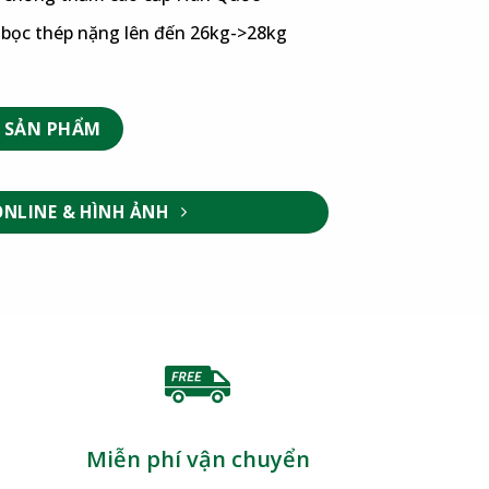
g bọc thép nặng lên đến 26kg->28kg
 SẢN PHẨM
ONLINE & HÌNH ẢNH
Miễn phí vận chuyển