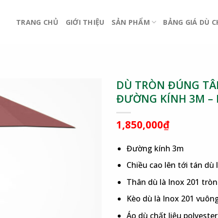
TRANG CHỦ
GIỚI THIỆU
SẢN PHẨM
BẢNG GIÁ DÙ 
DÙ TRÒN ĐÚNG TÂM
ĐƯỜNG KÍNH 3M –
1,850,000
₫
Đường kính 3m
Chiều cao lên tới tán dù 
Thân dù là Inox 201 tr
Kèo dù là Inox 201 vuô
Áo dù chất liệu polyest