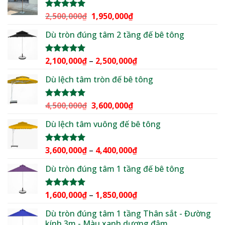
3,000,000₫.
là:
2,299,000₫.
Giá
Giá
2,500,000
₫
1,950,000
₫
Được xếp
hạng
5.00
gốc
hiện
5 sao
Dù tròn đúng tâm 2 tầng đế bê tông
là:
tại
2,500,000₫.
là:
1,950,000₫.
Khoảng
2,100,000
₫
–
2,500,000
₫
Được xếp
hạng
5.00
giá:
5 sao
Dù lệch tâm tròn đế bê tông
từ
2,100,000₫
đến
Giá
Giá
4,500,000
₫
3,600,000
₫
Được xếp
2,500,000₫
hạng
5.00
gốc
hiện
5 sao
Dù lệch tâm vuông đế bê tông
là:
tại
4,500,000₫.
là:
3,600,000₫.
Khoảng
3,600,000
₫
–
4,400,000
₫
Được xếp
hạng
5.00
giá:
5 sao
Dù tròn đúng tâm 1 tầng đế bê tông
từ
3,600,000₫
đến
Khoảng
1,600,000
₫
–
1,850,000
₫
Được xếp
4,400,000₫
hạng
5.00
giá:
5 sao
Dù tròn đúng tâm 1 tầng Thân sắt - Đường
từ
kính 3m - Màu xanh dương đậm