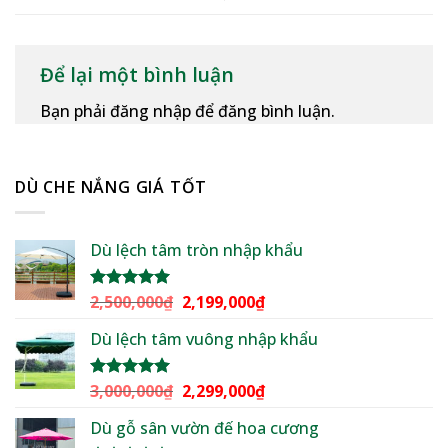
Để lại một bình luận
Bạn phải đăng nhập để đăng bình luận.
DÙ CHE NẮNG GIÁ TỐT
Dù lệch tâm tròn nhập khẩu
Giá
Giá
2,500,000
₫
2,199,000
₫
Được xếp
hạng
5.00
gốc
hiện
5 sao
Dù lệch tâm vuông nhập khẩu
là:
tại
2,500,000₫.
là:
2,199,000₫.
Giá
Giá
3,000,000
₫
2,299,000
₫
Được xếp
hạng
5.00
gốc
hiện
5 sao
Dù gỗ sân vườn đế hoa cương
là:
tại