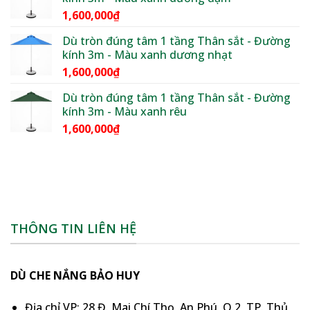
1,600,000₫
1,600,000
₫
đến
1,850,000₫
Dù tròn đúng tâm 1 tầng Thân sắt - Đường
kính 3m - Màu xanh dương nhạt
1,600,000
₫
Dù tròn đúng tâm 1 tầng Thân sắt - Đường
kính 3m - Màu xanh rêu
1,600,000
₫
THÔNG TIN LIÊN HỆ
DÙ CHE NẮNG BẢO HUY
Địa chỉ VP: 28 Đ. Mai Chí Thọ, An Phú, Q.2, TP. Thủ