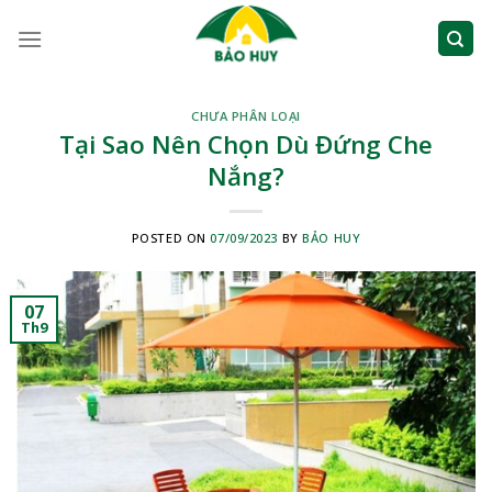
Skip
to
content
CHƯA PHÂN LOẠI
Tại Sao Nên Chọn Dù Đứng Che
Nắng?
POSTED ON
07/09/2023
BY
BẢO HUY
07
Th9