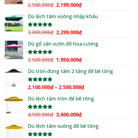
Giá
Giá
2,500,000
₫
2,199,000
₫
Được xếp
hạng
5.00
gốc
hiện
5 sao
Dù lệch tâm vuông nhập khẩu
là:
tại
2,500,000₫.
là:
2,199,000₫.
Giá
Giá
3,000,000
₫
2,299,000
₫
Được xếp
hạng
5.00
gốc
hiện
5 sao
Dù gỗ sân vườn đế hoa cương
là:
tại
3,000,000₫.
là:
2,299,000₫.
Giá
Giá
2,500,000
₫
1,950,000
₫
Được xếp
hạng
5.00
gốc
hiện
5 sao
Dù tròn đúng tâm 2 tầng đế bê tông
là:
tại
2,500,000₫.
là:
1,950,000₫.
Khoảng
2,100,000
₫
–
2,500,000
₫
Được xếp
hạng
5.00
giá:
5 sao
Dù lệch tâm tròn đế bê tông
từ
2,100,000₫
đến
Giá
Giá
4,500,000
₫
3,600,000
₫
Được xếp
2,500,000₫
hạng
5.00
gốc
hiện
5 sao
Dù lệch tâm vuông đế bê tông
là:
tại
4,500,000₫.
là: