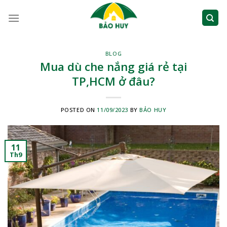
Skip
to
content
BLOG
Mua dù che nắng giá rẻ tại
TP,HCM ở đâu?
POSTED ON
11/09/2023
BY
BẢO HUY
11
Th9