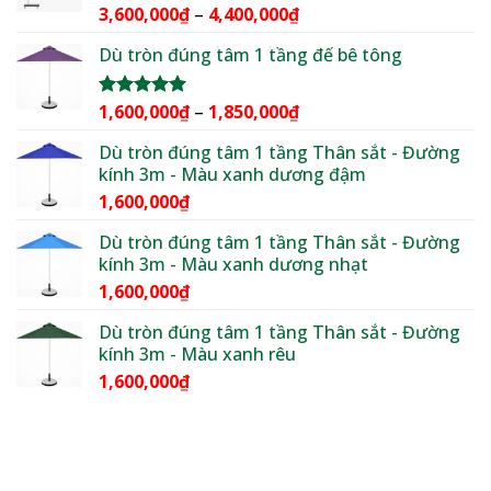
3,600,000₫.
Khoảng
3,600,000
₫
–
4,400,000
₫
Được xếp
hạng
5.00
giá:
5 sao
Dù tròn đúng tâm 1 tầng đế bê tông
từ
3,600,000₫
đến
Khoảng
1,600,000
₫
–
1,850,000
₫
Được xếp
4,400,000₫
hạng
5.00
giá:
5 sao
Dù tròn đúng tâm 1 tầng Thân sắt - Đường
từ
kính 3m - Màu xanh dương đậm
1,600,000₫
1,600,000
₫
đến
1,850,000₫
Dù tròn đúng tâm 1 tầng Thân sắt - Đường
kính 3m - Màu xanh dương nhạt
1,600,000
₫
Dù tròn đúng tâm 1 tầng Thân sắt - Đường
kính 3m - Màu xanh rêu
1,600,000
₫