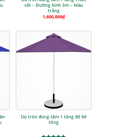
àu
sắt – Đường kính 3m – Màu
trắng
1,600,000
₫
hân
Dù tròn đúng tâm 1 tầng đế bê
u
tông