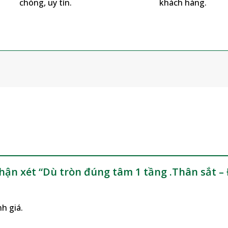
chóng, uy tín.
khách hàng.
m
nhận xét “Dù tròn đúng tâm 1 tầng .Thân sắt 
h giá.