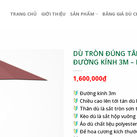
TRANG CHỦ
GIỚI THIỆU
SẢN PHẨM
BẢNG GIÁ DÙ 
DÙ TRÒN ĐÚNG TÂM
ĐƯỜNG KÍNH 3M –
1,600,000
₫
Đường kính 3m
Chiều cao lên tới tán dù 
Thân dù là sắt tròn sơn
Kèo dù là sắt hộp vuông
Áo dù chất liệu polyest
Đế hoa cương kích thướ