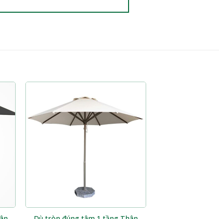
hân
Dù tròn đúng tâm 1 tầng Thân