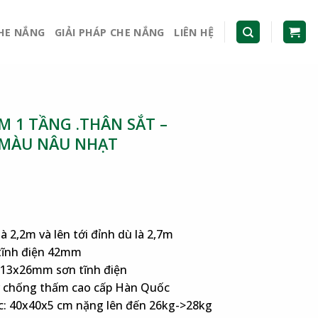
CHE NẮNG
GIẢI PHÁP CHE NẮNG
LIÊN HỆ
 1 TẦNG .THÂN SẮT –
 MÀU NÂU NHẠT
là 2,2m và lên tới đỉnh dù là 2,7m
 tĩnh điện 42mm
 13x26mm sơn tĩnh điện
er chống thấm cao cấp Hàn Quốc
c: 40x40x5 cm nặng lên đến 26kg->28kg