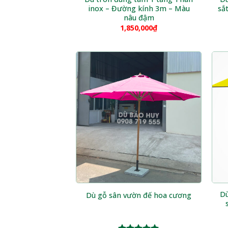
inox – Đường kính 3m – Màu
sắ
nâu đậm
1,850,000
₫
Dù
Dù gỗ sân vườn đế hoa cương