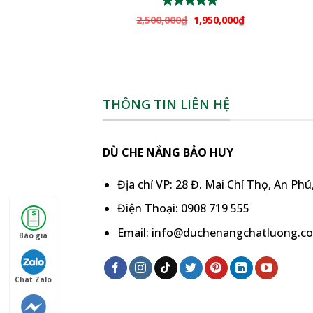
Được xếp
2,500,000
₫
1,950,000
₫
hạng
5.00
5 sao
THÔNG TIN LIÊN HỆ
DÙ CHE NẮNG BẢO HUY
Địa chỉ VP: 28 Đ. Mai Chí Thọ, An Ph
Điện Thoại: 0908 719 555
Email: info@duchenangchatluong.c
Báo giá
Chat Zalo