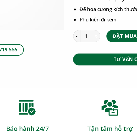
Đế hoa cương kích thướ
Phụ kiện đi kèm
ĐẶT MUA
719 555
TƯ VẤN 
Bảo hành 24/7
Tận tâm hỗ trợ