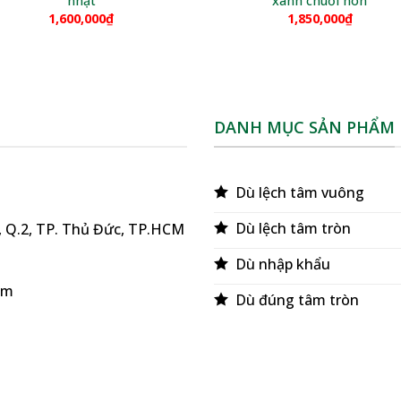
nhạt
xanh chuối non
1,600,000
₫
1,850,000
₫
DANH MỤC SẢN PHẨM
Dù lệch tâm vuông
Dù lệch tâm tròn
ú, Q.2, TP. Thủ Đức, TP.HCM
Dù nhập khẩu
om
Dù đúng tâm tròn