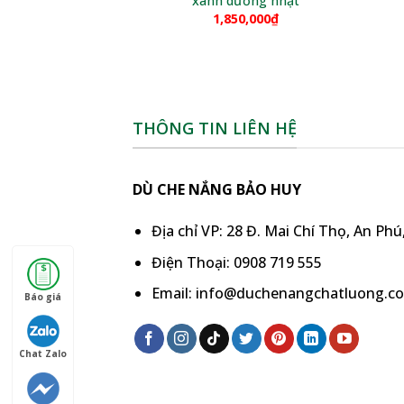
xanh dương nhạt
1,850,000
₫
THÔNG TIN LIÊN HỆ
DÙ CHE NẮNG BẢO HUY
Địa chỉ VP: 28 Đ. Mai Chí Thọ, An Ph
Điện Thoại: 0908 719 555
Email: info@duchenangchatluong.c
Báo giá
Chat Zalo