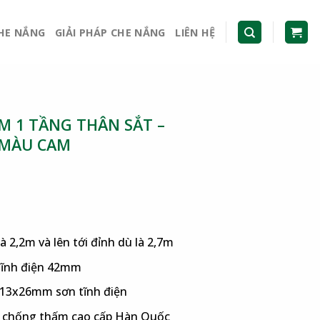
CHE NẮNG
GIẢI PHÁP CHE NẮNG
LIÊN HỆ
 1 TẦNG THÂN SẮT –
 MÀU CAM
là 2,2m và lên tới đỉnh dù là 2,7m
 tĩnh điện 42mm
 13x26mm sơn tĩnh điện
er chống thấm cao cấp Hàn Quốc