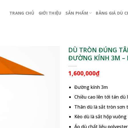
TRANG CHỦ
GIỚI THIỆU
SẢN PHẨM
BẢNG GIÁ DÙ 
DÙ TRÒN ĐÚNG TÂM
ĐƯỜNG KÍNH 3M –
1,600,000
₫
Đường kính 3m
Chiều cao lên tới tán dù 
Thân dù là sắt tròn sơn
Kèo dù là sắt hộp vuông
Áo dù chất liệu polyest