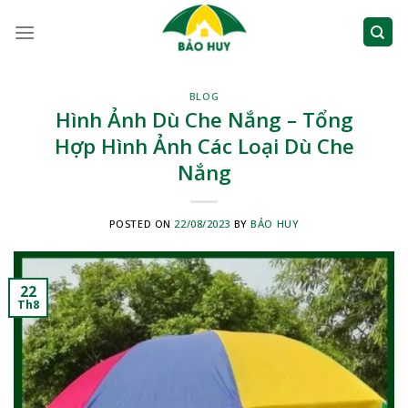
Skip
to
content
BLOG
Hình Ảnh Dù Che Nắng – Tổng
Hợp Hình Ảnh Các Loại Dù Che
Nắng
POSTED ON
22/08/2023
BY
BẢO HUY
22
Th8