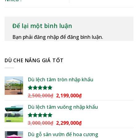
Để lại một bình luận
Bạn phải đăng nhập để đăng bình luận.
DÙ CHE NẮNG GIÁ TỐT
Dù lệch tâm tròn nhập khẩu
Giá
Giá
2,500,000
₫
2,199,000
₫
Được xếp
hạng
5.00
gốc
hiện
5 sao
Dù lệch tâm vuông nhập khẩu
là:
tại
2,500,000₫.
là:
2,199,000₫.
Giá
Giá
3,000,000
₫
2,299,000
₫
Được xếp
hạng
5.00
gốc
hiện
5 sao
Dù gỗ sân vườn đế hoa cương
là:
tại