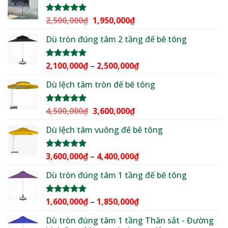
3,000,000₫.
là:
2,299,000₫.
Giá
Giá
2,500,000
₫
1,950,000
₫
Được xếp
hạng
5.00
gốc
hiện
5 sao
Dù tròn đúng tâm 2 tầng đế bê tông
là:
tại
2,500,000₫.
là:
1,950,000₫.
Khoảng
2,100,000
₫
–
2,500,000
₫
Được xếp
hạng
5.00
giá:
5 sao
Dù lệch tâm tròn đế bê tông
từ
2,100,000₫
đến
Giá
Giá
4,500,000
₫
3,600,000
₫
Được xếp
2,500,000₫
hạng
5.00
gốc
hiện
5 sao
Dù lệch tâm vuông đế bê tông
là:
tại
4,500,000₫.
là:
3,600,000₫.
Khoảng
3,600,000
₫
–
4,400,000
₫
Được xếp
hạng
5.00
giá:
5 sao
Dù tròn đúng tâm 1 tầng đế bê tông
từ
3,600,000₫
đến
Khoảng
1,600,000
₫
–
1,850,000
₫
Được xếp
4,400,000₫
hạng
5.00
giá:
5 sao
Dù tròn đúng tâm 1 tầng Thân sắt - Đường
từ