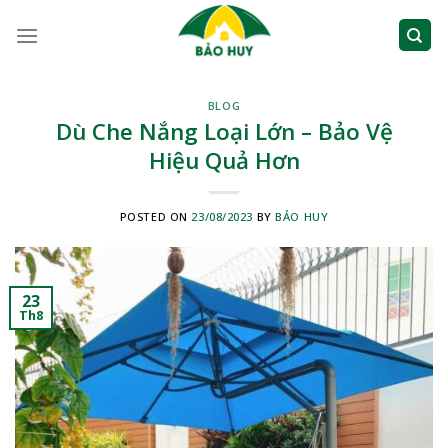
Skip
to
content
BLOG
Dù Che Nắng Loại Lớn – Bảo Vệ
Hiệu Quả Hơn
POSTED ON
23/08/2023
BY
BẢO HUY
23
Th8