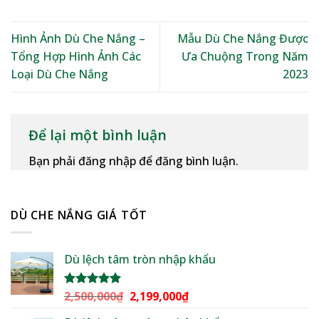
Hình Ảnh Dù Che Nắng –
Mẫu Dù Che Nắng Được
Tổng Hợp Hình Ảnh Các
Ưa Chuộng Trong Năm
Loại Dù Che Nắng
2023
Để lại một bình luận
Bạn phải đăng nhập để đăng bình luận.
DÙ CHE NẮNG GIÁ TỐT
Dù lệch tâm tròn nhập khẩu
Giá
Giá
2,500,000
₫
2,199,000
₫
Được xếp
hạng
5.00
gốc
hiện
5 sao