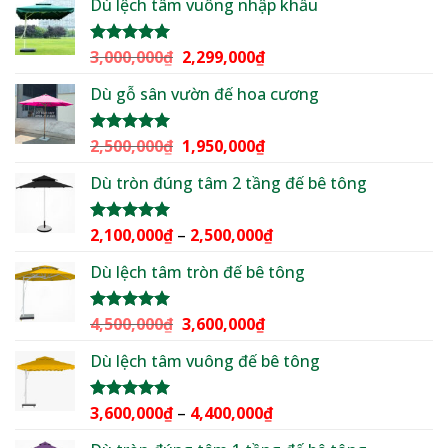
Dù lệch tâm vuông nhập khẩu
là:
tại
2,500,000₫.
là:
2,199,000₫.
Giá
Giá
3,000,000
₫
2,299,000
₫
Được xếp
hạng
5.00
gốc
hiện
5 sao
Dù gỗ sân vườn đế hoa cương
là:
tại
3,000,000₫.
là:
2,299,000₫.
Giá
Giá
2,500,000
₫
1,950,000
₫
Được xếp
hạng
5.00
gốc
hiện
5 sao
Dù tròn đúng tâm 2 tầng đế bê tông
là:
tại
2,500,000₫.
là:
1,950,000₫.
Khoảng
2,100,000
₫
–
2,500,000
₫
Được xếp
hạng
5.00
giá:
5 sao
Dù lệch tâm tròn đế bê tông
từ
2,100,000₫
đến
Giá
Giá
4,500,000
₫
3,600,000
₫
Được xếp
2,500,000₫
hạng
5.00
gốc
hiện
5 sao
Dù lệch tâm vuông đế bê tông
là:
tại
4,500,000₫.
là:
3,600,000₫.
Khoảng
3,600,000
₫
–
4,400,000
₫
Được xếp
hạng
5.00
giá:
5 sao