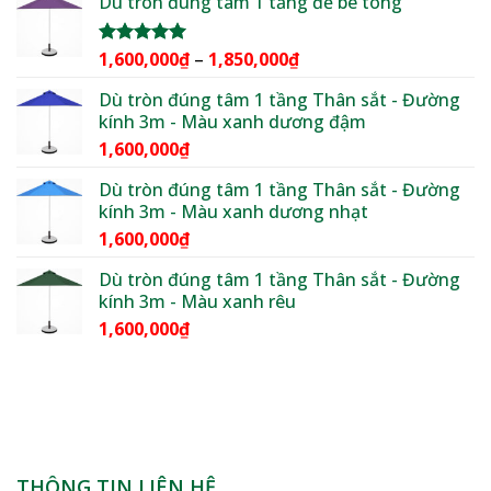
Dù tròn đúng tâm 1 tầng đế bê tông
từ
3,600,000₫
đến
Khoảng
1,600,000
₫
–
1,850,000
₫
Được xếp
4,400,000₫
hạng
5.00
giá:
5 sao
Dù tròn đúng tâm 1 tầng Thân sắt - Đường
từ
kính 3m - Màu xanh dương đậm
1,600,000₫
1,600,000
₫
đến
1,850,000₫
Dù tròn đúng tâm 1 tầng Thân sắt - Đường
kính 3m - Màu xanh dương nhạt
1,600,000
₫
Dù tròn đúng tâm 1 tầng Thân sắt - Đường
kính 3m - Màu xanh rêu
1,600,000
₫
THÔNG TIN LIÊN HỆ