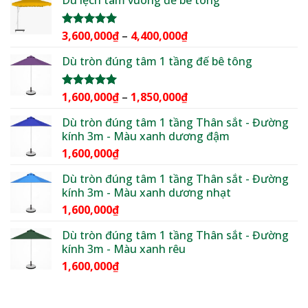
Dù lệch tâm vuông đế bê tông
là:
tại
4,500,000₫.
là:
3,600,000₫.
Khoảng
3,600,000
₫
–
4,400,000
₫
Được xếp
hạng
5.00
giá:
5 sao
Dù tròn đúng tâm 1 tầng đế bê tông
từ
3,600,000₫
đến
Khoảng
1,600,000
₫
–
1,850,000
₫
Được xếp
4,400,000₫
hạng
5.00
giá:
5 sao
Dù tròn đúng tâm 1 tầng Thân sắt - Đường
từ
kính 3m - Màu xanh dương đậm
1,600,000₫
1,600,000
₫
đến
1,850,000₫
Dù tròn đúng tâm 1 tầng Thân sắt - Đường
kính 3m - Màu xanh dương nhạt
1,600,000
₫
Dù tròn đúng tâm 1 tầng Thân sắt - Đường
kính 3m - Màu xanh rêu
1,600,000
₫