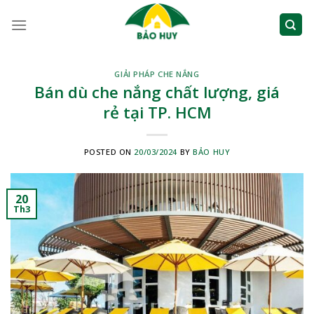
Skip
to
content
GIẢI PHÁP CHE NẮNG
Bán dù che nắng chất lượng, giá
rẻ tại TP. HCM
POSTED ON
20/03/2024
BY
BẢO HUY
20
Th3