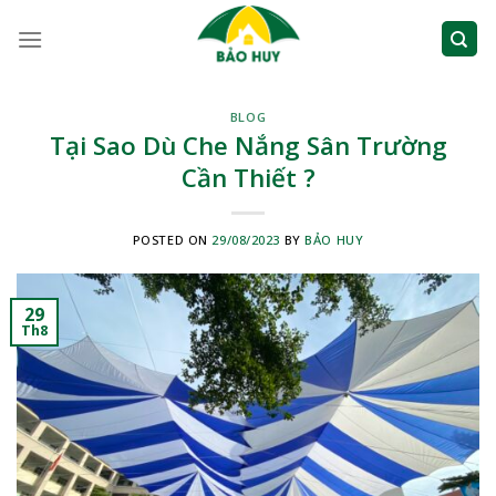
Skip
to
content
BLOG
Tại Sao Dù Che Nắng Sân Trường
Cần Thiết ?
POSTED ON
29/08/2023
BY
BẢO HUY
29
Th8