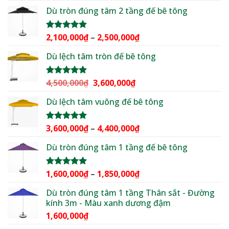
gốc
hiện
5 sao
Dù tròn đúng tâm 2 tầng đế bê tông
là:
tại
2,500,000₫.
là:
1,950,000₫.
Khoảng
2,100,000
₫
–
2,500,000
₫
Được xếp
hạng
5.00
giá:
5 sao
Dù lệch tâm tròn đế bê tông
từ
2,100,000₫
đến
Giá
Giá
4,500,000
₫
3,600,000
₫
Được xếp
2,500,000₫
hạng
5.00
gốc
hiện
5 sao
Dù lệch tâm vuông đế bê tông
là:
tại
4,500,000₫.
là:
3,600,000₫.
Khoảng
3,600,000
₫
–
4,400,000
₫
Được xếp
hạng
5.00
giá:
5 sao
Dù tròn đúng tâm 1 tầng đế bê tông
từ
3,600,000₫
đến
Khoảng
1,600,000
₫
–
1,850,000
₫
Được xếp
4,400,000₫
hạng
5.00
giá:
5 sao
Dù tròn đúng tâm 1 tầng Thân sắt - Đường
từ
kính 3m - Màu xanh dương đậm
1,600,000₫
1,600,000
₫
đến
1,850,000₫