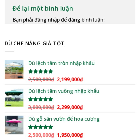
Để lại một bình luận
Bạn phải đăng nhập để đăng bình luận.
DÙ CHE NẮNG GIÁ TỐT
Dù lệch tâm tròn nhập khẩu
Giá
Giá
2,500,000
₫
2,199,000
₫
Được xếp
hạng
5.00
gốc
hiện
5 sao
Dù lệch tâm vuông nhập khẩu
là:
tại
2,500,000₫.
là:
2,199,000₫.
Giá
Giá
3,000,000
₫
2,299,000
₫
Được xếp
hạng
5.00
gốc
hiện
5 sao
Dù gỗ sân vườn đế hoa cương
là:
tại
3,000,000₫.
là:
2,299,000₫.
Giá
Giá
2,500,000
₫
1,950,000
₫
Được xếp
hạng
5.00