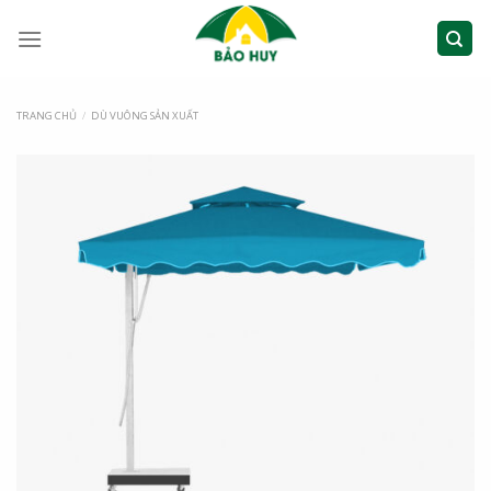
TRANG CHỦ
/
DÙ VUÔNG SẢN XUẤT