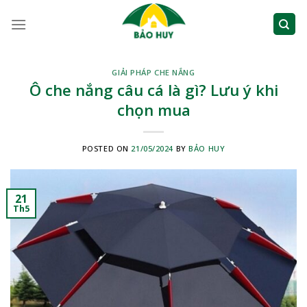
Skip
to
content
GIẢI PHÁP CHE NẮNG
Ô che nắng câu cá là gì? Lưu ý khi
chọn mua
POSTED ON
21/05/2024
BY
BẢO HUY
21
Th5