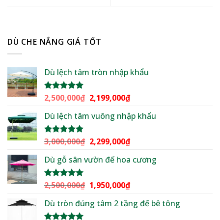
DÙ CHE NẮNG GIÁ TỐT
Dù lệch tâm tròn nhập khẩu
Giá
Giá
2,500,000
₫
2,199,000
₫
Được xếp
hạng
5.00
gốc
hiện
5 sao
Dù lệch tâm vuông nhập khẩu
là:
tại
2,500,000₫.
là:
2,199,000₫.
Giá
Giá
3,000,000
₫
2,299,000
₫
Được xếp
hạng
5.00
gốc
hiện
5 sao
Dù gỗ sân vườn đế hoa cương
là:
tại
3,000,000₫.
là:
2,299,000₫.
Giá
Giá
2,500,000
₫
1,950,000
₫
Được xếp
hạng
5.00
gốc
hiện
5 sao
Dù tròn đúng tâm 2 tầng đế bê tông
là:
tại
2,500,000₫.
là: