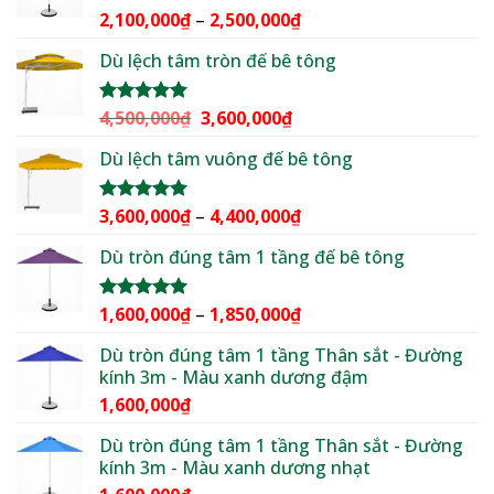
1,950,000₫.
Khoảng
2,100,000
₫
–
2,500,000
₫
Được xếp
hạng
5.00
giá:
5 sao
Dù lệch tâm tròn đế bê tông
từ
2,100,000₫
đến
Giá
Giá
4,500,000
₫
3,600,000
₫
Được xếp
2,500,000₫
hạng
5.00
gốc
hiện
5 sao
Dù lệch tâm vuông đế bê tông
là:
tại
4,500,000₫.
là:
3,600,000₫.
Khoảng
3,600,000
₫
–
4,400,000
₫
Được xếp
hạng
5.00
giá:
5 sao
Dù tròn đúng tâm 1 tầng đế bê tông
từ
3,600,000₫
đến
Khoảng
1,600,000
₫
–
1,850,000
₫
Được xếp
4,400,000₫
hạng
5.00
giá:
5 sao
Dù tròn đúng tâm 1 tầng Thân sắt - Đường
từ
kính 3m - Màu xanh dương đậm
1,600,000₫
1,600,000
₫
đến
1,850,000₫
Dù tròn đúng tâm 1 tầng Thân sắt - Đường
kính 3m - Màu xanh dương nhạt