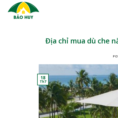
Skip
to
content
Địa chỉ mua dù che n
PO
18
Th7