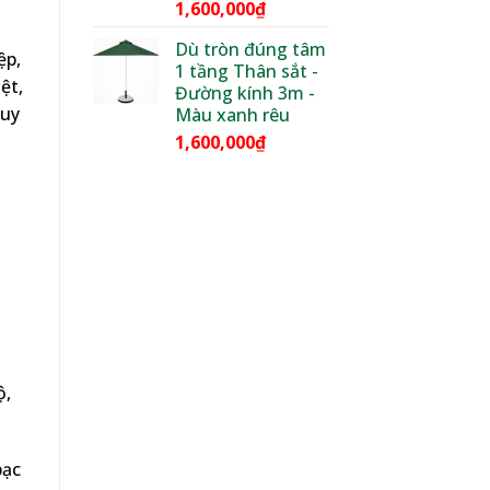
1,600,000
₫
Dù tròn đúng tâm
ệp,
1 tầng Thân sắt -
ệt,
Đường kính 3m -
Huy
Màu xanh rêu
1,600,000
₫
ộ,
bạc