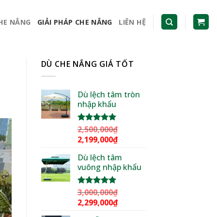
CHE NẮNG
GIẢI PHÁP CHE NẮNG
LIÊN HỆ
DÙ CHE NẮNG GIÁ TỐT
Dù lệch tâm tròn
nhập khẩu
2,500,000
₫
Được xếp
hạng
5.00
Giá
Giá
2,199,000
₫
5 sao
gốc
hiện
Dù lệch tâm
là:
tại
vuông nhập khẩu
2,500,000₫.
là:
2,199,000₫.
3,000,000
₫
Được xếp
hạng
5.00
Giá
Giá
2,299,000
₫
5 sao
gốc
hiện