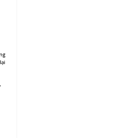
ờng
lại
,