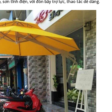
sơn tĩnh điện, với đòn bẩy trợ lực, thao tác dễ dàng.