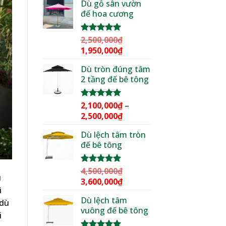
Dù gỗ sân vườn
là:
tại
đế hoa cương
3,000,000₫.
là:
2,299,000₫.
2,500,000
₫
Được xếp
hạng
5.00
Giá
Giá
1,950,000
₫
5 sao
gốc
hiện
Dù tròn đúng tâm
là:
tại
2 tầng đế bê tông
2,500,000₫.
là:
1,950,000₫.
2,100,000
₫
–
Được xếp
hạng
5.00
Khoảng
2,500,000
₫
5 sao
giá:
Dù lệch tâm tròn
từ
đế bê tông
2,100,000₫
đến
2,500,000₫
4,500,000
₫
Được xếp
ù
hạng
5.00
Giá
Giá
3,600,000
₫
5 sao
i
gốc
hiện
Dù lệch tâm
là:
tại
 dù
vuông đế bê tông
4,500,000₫.
là:
i
3,600,000₫.