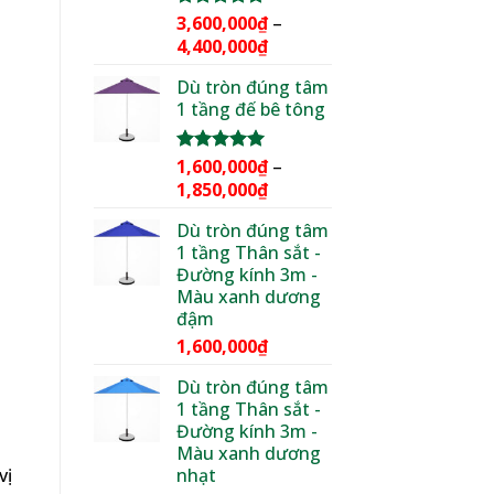
3,600,000
₫
–
Được xếp
hạng
5.00
Khoảng
4,400,000
₫
5 sao
giá:
Dù tròn đúng tâm
từ
1 tầng đế bê tông
3,600,000₫
đến
4,400,000₫
1,600,000
₫
–
Được xếp
hạng
5.00
Khoảng
1,850,000
₫
5 sao
giá:
Dù tròn đúng tâm
từ
1 tầng Thân sắt -
1,600,000₫
Đường kính 3m -
đến
Màu xanh dương
1,850,000₫
đậm
1,600,000
₫
Dù tròn đúng tâm
1 tầng Thân sắt -
Đường kính 3m -
Màu xanh dương
nhạt
vị