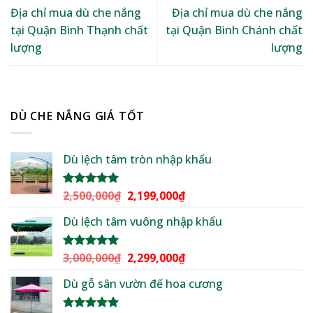
Địa chỉ mua dù che nắng
Địa chỉ mua dù che nắng
tại Quận Bình Thạnh chất
tại Quận Bình Chánh chất
lượng
lượng
DÙ CHE NẮNG GIÁ TỐT
Dù lệch tâm tròn nhập khẩu
Giá
Giá
2,500,000
₫
2,199,000
₫
Được xếp
hạng
5.00
gốc
hiện
5 sao
Dù lệch tâm vuông nhập khẩu
là:
tại
2,500,000₫.
là:
2,199,000₫.
Giá
Giá
3,000,000
₫
2,299,000
₫
Được xếp
hạng
5.00
gốc
hiện
5 sao
Dù gỗ sân vườn đế hoa cương
là:
tại
3,000,000₫.
là: