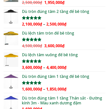
2,299,000₫.
Giá
Giá
2,500,000
₫
1,950,000
₫
Được xếp
hạng
5.00
gốc
hiện
5 sao
Dù tròn đúng tâm 2 tầng đế bê tông
là:
tại
2,500,000₫.
là:
1,950,000₫.
Khoảng
2,100,000
₫
–
2,500,000
₫
Được xếp
hạng
5.00
giá:
5 sao
Dù lệch tâm tròn đế bê tông
từ
2,100,000₫
đến
Giá
Giá
4,500,000
₫
3,600,000
₫
Được xếp
2,500,000₫
hạng
5.00
gốc
hiện
5 sao
Dù lệch tâm vuông đế bê tông
là:
tại
4,500,000₫.
là:
3,600,000₫.
Khoảng
3,600,000
₫
–
4,400,000
₫
Được xếp
hạng
5.00
giá:
5 sao
Dù tròn đúng tâm 1 tầng đế bê tông
từ
3,600,000₫
đến
Khoảng
1,600,000
₫
–
1,850,000
₫
Được xếp
4,400,000₫
hạng
5.00
giá:
5 sao
Dù tròn đúng tâm 1 tầng Thân sắt - Đường
từ
kính 3m - Màu xanh dương đậm
1,600,000₫