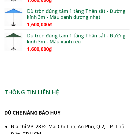
1,600,000
₫
đến
1,850,000₫
Dù tròn đúng tâm 1 tầng Thân sắt - Đường
kính 3m - Màu xanh dương nhạt
1,600,000
₫
Dù tròn đúng tâm 1 tầng Thân sắt - Đường
kính 3m - Màu xanh rêu
1,600,000
₫
THÔNG TIN LIÊN HỆ
DÙ CHE NẮNG BẢO HUY
Địa chỉ VP: 28 Đ. Mai Chí Thọ, An Phú, Q.2, TP. Thủ
Đức, TP.HCM