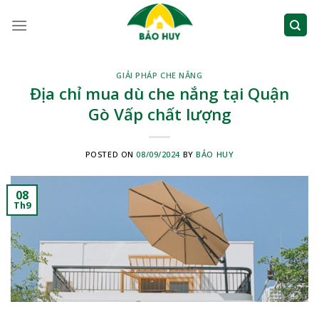
Skip
to
content
GIẢI PHÁP CHE NẮNG
Địa chỉ mua dù che nắng tại Quận
Gò Vấp chất lượng
POSTED ON
08/09/2024
BY
BẢO HUY
08
Th9