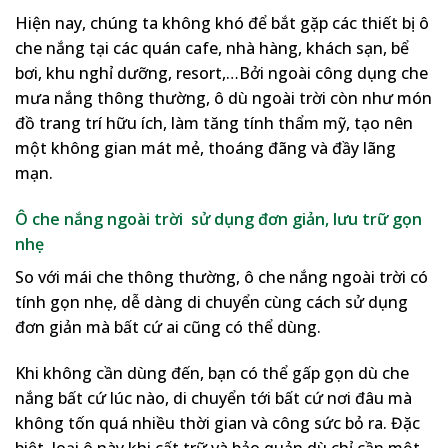
Hiện nay, chúng ta không khó để bắt gặp các thiết bị ô
che nắng tại các quán cafe, nhà hàng, khách sạn, bể
bơi, khu nghỉ dưỡng, resort,…Bởi ngoài công dụng che
mưa nắng thông thường, ô dù ngoài trời còn như món
đồ trang trí hữu ích, làm tăng tính thẩm mỹ, tạo nên
một không gian mát mẻ, thoáng đãng và đầy lãng
mạn.
Ô che nắng ngoài trời sử dụng đơn giản, lưu trữ gọn
nhẹ
So với mái che thông thường, ô che nắng ngoài trời có
tính gọn nhẹ, dễ dàng di chuyển cùng cách sử dụng
đơn giản mà bất cứ ai cũng có thể dùng.
Khi không cần dùng đến, bạn có thể gấp gọn dù che
nắng bất cứ lúc nào, di chuyển tới bất cứ nơi đâu mà
không tốn quá nhiều thời gian và công sức bỏ ra. Đặc
biệt, loại ô này khi cất trữ và bảo quản dù chỉ cần một