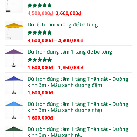
2,100,000₫
đến
Giá
Giá
4,500,000
₫
3,600,000
₫
Được xếp
2,500,000₫
hạng
5.00
gốc
hiện
5 sao
Dù lệch tâm vuông đế bê tông
là:
tại
4,500,000₫.
là:
3,600,000₫.
Khoảng
3,600,000
₫
–
4,400,000
₫
Được xếp
hạng
5.00
giá:
5 sao
Dù tròn đúng tâm 1 tầng đế bê tông
từ
3,600,000₫
đến
Khoảng
1,600,000
₫
–
1,850,000
₫
Được xếp
4,400,000₫
hạng
5.00
giá:
5 sao
Dù tròn đúng tâm 1 tầng Thân sắt - Đường
từ
kính 3m - Màu xanh dương đậm
1,600,000₫
1,600,000
₫
đến
1,850,000₫
Dù tròn đúng tâm 1 tầng Thân sắt - Đường
kính 3m - Màu xanh dương nhạt
1,600,000
₫
Dù tròn đúng tâm 1 tầng Thân sắt - Đường
kính 3m - Màu xanh rêu