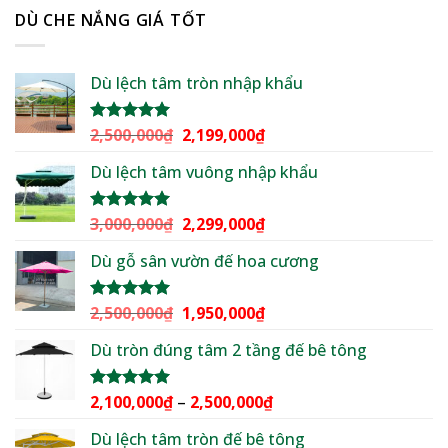
DÙ CHE NẮNG GIÁ TỐT
Dù lệch tâm tròn nhập khẩu
Giá
Giá
2,500,000
₫
2,199,000
₫
Được xếp
hạng
5.00
gốc
hiện
5 sao
Dù lệch tâm vuông nhập khẩu
là:
tại
2,500,000₫.
là:
2,199,000₫.
Giá
Giá
3,000,000
₫
2,299,000
₫
Được xếp
hạng
5.00
gốc
hiện
5 sao
Dù gỗ sân vườn đế hoa cương
là:
tại
3,000,000₫.
là:
2,299,000₫.
Giá
Giá
2,500,000
₫
1,950,000
₫
Được xếp
hạng
5.00
gốc
hiện
5 sao
Dù tròn đúng tâm 2 tầng đế bê tông
là:
tại
2,500,000₫.
là:
1,950,000₫.
Khoảng
2,100,000
₫
–
2,500,000
₫
Được xếp
hạng
5.00
giá:
5 sao
Dù lệch tâm tròn đế bê tông
từ