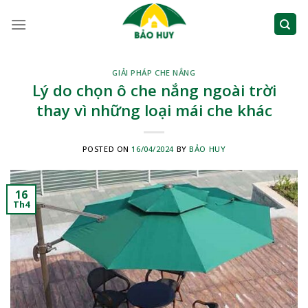
Skip
to
content
GIẢI PHÁP CHE NẮNG
Lý do chọn ô che nắng ngoài trời
thay vì những loại mái che khác
POSTED ON
16/04/2024
BY
BẢO HUY
16
Th4