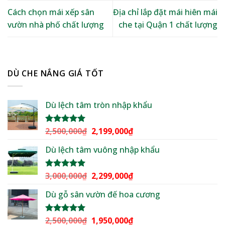
Cách chọn mái xếp sân
Địa chỉ lắp đặt mái hiên mái
vườn nhà phố chất lượng
che tại Quận 1 chất lượng
DÙ CHE NẮNG GIÁ TỐT
Dù lệch tâm tròn nhập khẩu
Giá
Giá
2,500,000
₫
2,199,000
₫
Được xếp
hạng
5.00
gốc
hiện
5 sao
Dù lệch tâm vuông nhập khẩu
là:
tại
2,500,000₫.
là:
2,199,000₫.
Giá
Giá
3,000,000
₫
2,299,000
₫
Được xếp
hạng
5.00
gốc
hiện
5 sao
Dù gỗ sân vườn đế hoa cương
là:
tại
3,000,000₫.
là:
2,299,000₫.
Giá
Giá
2,500,000
₫
1,950,000
₫
Được xếp