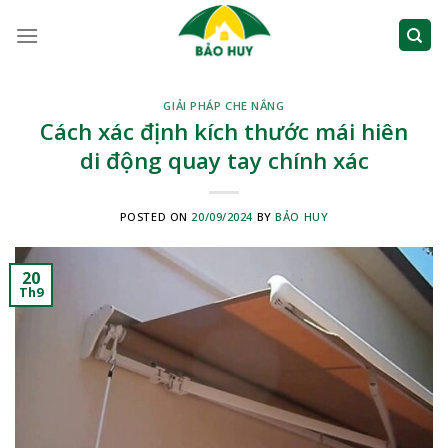
Skip
to
content
GIẢI PHÁP CHE NẮNG
Cách xác định kích thước mái hiên
di động quay tay chính xác
POSTED ON
20/09/2024
BY
BẢO HUY
20
Th9