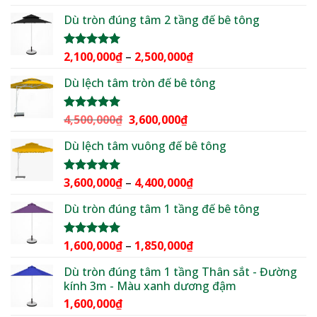
hạng
5.00
gốc
hiện
5 sao
Dù tròn đúng tâm 2 tầng đế bê tông
là:
tại
2,500,000₫.
là:
1,950,000₫.
Khoảng
2,100,000
₫
–
2,500,000
₫
Được xếp
hạng
5.00
giá:
5 sao
Dù lệch tâm tròn đế bê tông
từ
2,100,000₫
đến
Giá
Giá
4,500,000
₫
3,600,000
₫
Được xếp
2,500,000₫
hạng
5.00
gốc
hiện
5 sao
Dù lệch tâm vuông đế bê tông
là:
tại
4,500,000₫.
là:
3,600,000₫.
Khoảng
3,600,000
₫
–
4,400,000
₫
Được xếp
hạng
5.00
giá:
5 sao
Dù tròn đúng tâm 1 tầng đế bê tông
từ
3,600,000₫
đến
Khoảng
1,600,000
₫
–
1,850,000
₫
Được xếp
4,400,000₫
hạng
5.00
giá:
5 sao
Dù tròn đúng tâm 1 tầng Thân sắt - Đường
từ
kính 3m - Màu xanh dương đậm
1,600,000₫
1,600,000
₫
đến