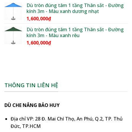
1,850,000₫
Dù tròn đúng tâm 1 tầng Thân sắt - Đường
kính 3m - Màu xanh dương nhạt
1,600,000
₫
Dù tròn đúng tâm 1 tầng Thân sắt - Đường
kính 3m - Màu xanh rêu
1,600,000
₫
THÔNG TIN LIÊN HỆ
DÙ CHE NẮNG BẢO HUY
Địa chỉ VP: 28 Đ. Mai Chí Thọ, An Phú, Q.2, TP. Thủ
Đức, TP.HCM