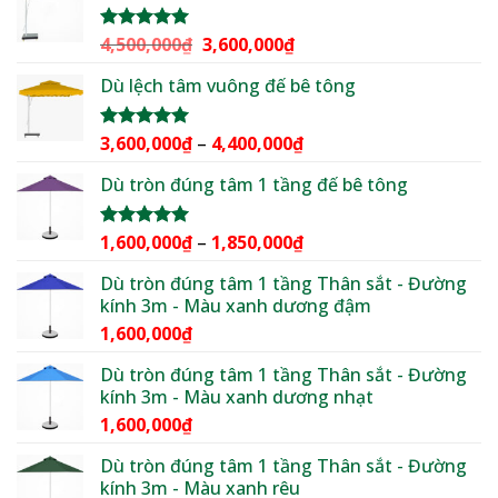
2,100,000₫
đến
Giá
Giá
4,500,000
₫
3,600,000
₫
Được xếp
2,500,000₫
hạng
5.00
gốc
hiện
5 sao
Dù lệch tâm vuông đế bê tông
là:
tại
4,500,000₫.
là:
3,600,000₫.
Khoảng
3,600,000
₫
–
4,400,000
₫
Được xếp
hạng
5.00
giá:
5 sao
Dù tròn đúng tâm 1 tầng đế bê tông
từ
3,600,000₫
đến
Khoảng
1,600,000
₫
–
1,850,000
₫
Được xếp
4,400,000₫
hạng
5.00
giá:
5 sao
Dù tròn đúng tâm 1 tầng Thân sắt - Đường
từ
kính 3m - Màu xanh dương đậm
1,600,000₫
1,600,000
₫
đến
1,850,000₫
Dù tròn đúng tâm 1 tầng Thân sắt - Đường
kính 3m - Màu xanh dương nhạt
1,600,000
₫
Dù tròn đúng tâm 1 tầng Thân sắt - Đường
kính 3m - Màu xanh rêu