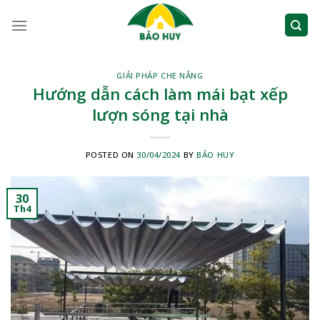
Skip
to
content
GIẢI PHÁP CHE NẮNG
Hướng dẫn cách làm mái bạt xếp
lượn sóng tại nhà
POSTED ON
30/04/2024
BY
BẢO HUY
30
Th4