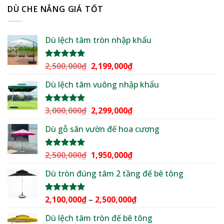
DÙ CHE NẮNG GIÁ TỐT
Dù lệch tâm tròn nhập khẩu
Giá
Giá
2,500,000
₫
2,199,000
₫
Được xếp
hạng
5.00
gốc
hiện
5 sao
Dù lệch tâm vuông nhập khẩu
là:
tại
2,500,000₫.
là:
2,199,000₫.
Giá
Giá
3,000,000
₫
2,299,000
₫
Được xếp
hạng
5.00
gốc
hiện
5 sao
Dù gỗ sân vườn đế hoa cương
là:
tại
3,000,000₫.
là:
2,299,000₫.
Giá
Giá
2,500,000
₫
1,950,000
₫
Được xếp
hạng
5.00
gốc
hiện
5 sao
Dù tròn đúng tâm 2 tầng đế bê tông
là:
tại
2,500,000₫.
là:
1,950,000₫.
Khoảng
2,100,000
₫
–
2,500,000
₫
Được xếp
hạng
5.00
giá:
5 sao
Dù lệch tâm tròn đế bê tông
từ