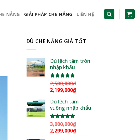
CHE NẮNG
GIẢI PHÁP CHE NẮNG
LIÊN HỆ
DÙ CHE NẮNG GIÁ TỐT
Dù lệch tâm tròn
nhập khẩu
2,500,000
₫
Được xếp
hạng
5.00
Giá
Giá
2,199,000
₫
5 sao
gốc
hiện
Dù lệch tâm
là:
tại
vuông nhập khẩu
2,500,000₫.
là:
2,199,000₫.
3,000,000
₫
Được xếp
hạng
5.00
Giá
Giá
2,299,000
₫
5 sao
gốc
hiện