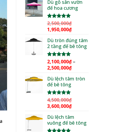
Dù gỗ sân vườn
là:
tại
đế hoa cương
3,000,000₫.
là:
2,299,000₫.
2,500,000
₫
Được xếp
hạng
5.00
Giá
Giá
1,950,000
₫
5 sao
gốc
hiện
Dù tròn đúng tâm
là:
tại
2 tầng đế bê tông
2,500,000₫.
là:
1,950,000₫.
2,100,000
₫
–
Được xếp
hạng
5.00
Khoảng
2,500,000
₫
5 sao
giá:
Dù lệch tâm tròn
từ
đế bê tông
2,100,000₫
đến
2,500,000₫
4,500,000
₫
Được xếp
hạng
5.00
Giá
Giá
3,600,000
₫
5 sao
gốc
hiện
Dù lệch tâm
là:
tại
ưa
vuông đế bê tông
4,500,000₫.
là:
3,600,000₫.