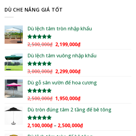
DÙ CHE NẮNG GIÁ TỐT
Dù lệch tâm tròn nhập khẩu
Giá
Giá
2,500,000
₫
2,199,000
₫
Được xếp
hạng
5.00
gốc
hiện
5 sao
Dù lệch tâm vuông nhập khẩu
là:
tại
2,500,000₫.
là:
2,199,000₫.
Giá
Giá
3,000,000
₫
2,299,000
₫
Được xếp
hạng
5.00
gốc
hiện
5 sao
Dù gỗ sân vườn đế hoa cương
là:
tại
3,000,000₫.
là:
2,299,000₫.
Giá
Giá
2,500,000
₫
1,950,000
₫
Được xếp
hạng
5.00
gốc
hiện
5 sao
Dù tròn đúng tâm 2 tầng đế bê tông
là:
tại
2,500,000₫.
là:
1,950,000₫.
Khoảng
2,100,000
₫
–
2,500,000
₫
Được xếp
hạng
5.00
giá:
5 sao