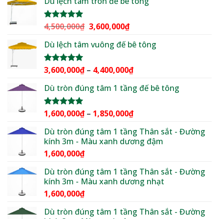
Dù lệch tâm tròn đế bê tông
từ
2,100,000₫
đến
Giá
Giá
4,500,000
₫
3,600,000
₫
Được xếp
2,500,000₫
hạng
5.00
gốc
hiện
5 sao
Dù lệch tâm vuông đế bê tông
là:
tại
4,500,000₫.
là:
3,600,000₫.
Khoảng
3,600,000
₫
–
4,400,000
₫
Được xếp
hạng
5.00
giá:
5 sao
Dù tròn đúng tâm 1 tầng đế bê tông
từ
3,600,000₫
đến
Khoảng
1,600,000
₫
–
1,850,000
₫
Được xếp
4,400,000₫
hạng
5.00
giá:
5 sao
Dù tròn đúng tâm 1 tầng Thân sắt - Đường
từ
kính 3m - Màu xanh dương đậm
1,600,000₫
1,600,000
₫
đến
1,850,000₫
Dù tròn đúng tâm 1 tầng Thân sắt - Đường
kính 3m - Màu xanh dương nhạt
1,600,000
₫
Dù tròn đúng tâm 1 tầng Thân sắt - Đường