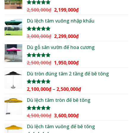
Giá
Giá
2,500,000
₫
2,199,000
₫
Được xếp
hạng
5.00
gốc
hiện
5 sao
Dù lệch tâm vuông nhập khẩu
là:
tại
2,500,000₫.
là:
2,199,000₫.
Giá
Giá
3,000,000
₫
2,299,000
₫
Được xếp
hạng
5.00
gốc
hiện
5 sao
Dù gỗ sân vườn đế hoa cương
là:
tại
3,000,000₫.
là:
2,299,000₫.
Giá
Giá
2,500,000
₫
1,950,000
₫
Được xếp
hạng
5.00
gốc
hiện
5 sao
Dù tròn đúng tâm 2 tầng đế bê tông
là:
tại
2,500,000₫.
là:
1,950,000₫.
Khoảng
2,100,000
₫
–
2,500,000
₫
Được xếp
hạng
5.00
giá:
5 sao
Dù lệch tâm tròn đế bê tông
từ
2,100,000₫
đến
Giá
Giá
4,500,000
₫
3,600,000
₫
Được xếp
2,500,000₫
hạng
5.00
gốc
hiện
5 sao
Dù lệch tâm vuông đế bê tông
là:
tại