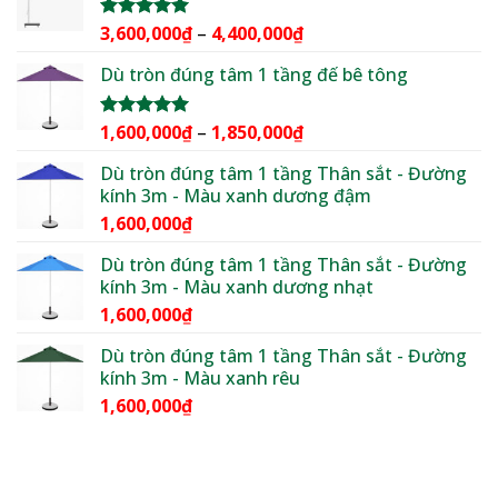
4,500,000₫.
là:
3,600,000₫.
Khoảng
3,600,000
₫
–
4,400,000
₫
Được xếp
hạng
5.00
giá:
5 sao
Dù tròn đúng tâm 1 tầng đế bê tông
từ
3,600,000₫
đến
Khoảng
1,600,000
₫
–
1,850,000
₫
Được xếp
4,400,000₫
hạng
5.00
giá:
5 sao
Dù tròn đúng tâm 1 tầng Thân sắt - Đường
từ
kính 3m - Màu xanh dương đậm
1,600,000₫
1,600,000
₫
đến
1,850,000₫
Dù tròn đúng tâm 1 tầng Thân sắt - Đường
kính 3m - Màu xanh dương nhạt
1,600,000
₫
Dù tròn đúng tâm 1 tầng Thân sắt - Đường
kính 3m - Màu xanh rêu
1,600,000
₫