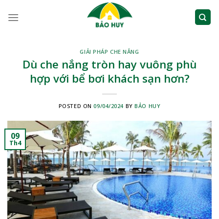
Skip
to
content
GIẢI PHÁP CHE NẮNG
Dù che nắng tròn hay vuông phù
hợp với bể bơi khách sạn hơn?
POSTED ON
09/04/2024
BY
BẢO HUY
09
Th4