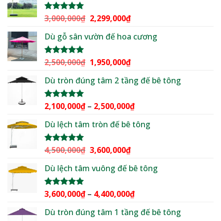
2,500,000₫.
là:
2,199,000₫.
Giá
Giá
3,000,000
₫
2,299,000
₫
Được xếp
hạng
5.00
gốc
hiện
5 sao
Dù gỗ sân vườn đế hoa cương
là:
tại
3,000,000₫.
là:
2,299,000₫.
Giá
Giá
2,500,000
₫
1,950,000
₫
Được xếp
hạng
5.00
gốc
hiện
5 sao
Dù tròn đúng tâm 2 tầng đế bê tông
là:
tại
2,500,000₫.
là:
1,950,000₫.
Khoảng
2,100,000
₫
–
2,500,000
₫
Được xếp
hạng
5.00
giá:
5 sao
Dù lệch tâm tròn đế bê tông
từ
2,100,000₫
đến
Giá
Giá
4,500,000
₫
3,600,000
₫
Được xếp
2,500,000₫
hạng
5.00
gốc
hiện
5 sao
Dù lệch tâm vuông đế bê tông
là:
tại
4,500,000₫.
là:
3,600,000₫.
Khoảng
3,600,000
₫
–
4,400,000
₫
Được xếp
hạng
5.00
giá:
5 sao
Dù tròn đúng tâm 1 tầng đế bê tông
từ