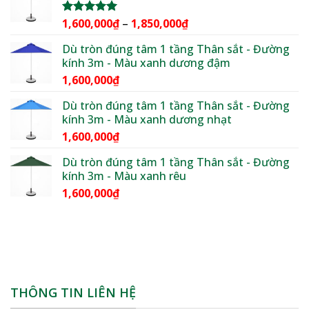
3,600,000₫
đến
Khoảng
1,600,000
₫
–
1,850,000
₫
Được xếp
4,400,000₫
hạng
5.00
giá:
5 sao
Dù tròn đúng tâm 1 tầng Thân sắt - Đường
từ
kính 3m - Màu xanh dương đậm
1,600,000₫
1,600,000
₫
đến
1,850,000₫
Dù tròn đúng tâm 1 tầng Thân sắt - Đường
kính 3m - Màu xanh dương nhạt
1,600,000
₫
Dù tròn đúng tâm 1 tầng Thân sắt - Đường
kính 3m - Màu xanh rêu
1,600,000
₫
THÔNG TIN LIÊN HỆ