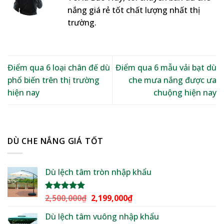
nắng giá rẻ tốt chất lượng nhất thị
trường.
Điểm qua 6 loại chân đế dù
Điểm qua 6 mẫu vải bạt dù
phổ biến trên thị trường
che mưa nắng được ưa
hiện nay
chuộng hiện nay
DÙ CHE NẮNG GIÁ TỐT
Dù lệch tâm tròn nhập khẩu
Giá
Giá
2,500,000
₫
2,199,000
₫
Được xếp
hạng
5.00
gốc
hiện
5 sao
Dù lệch tâm vuông nhập khẩu
là:
tại