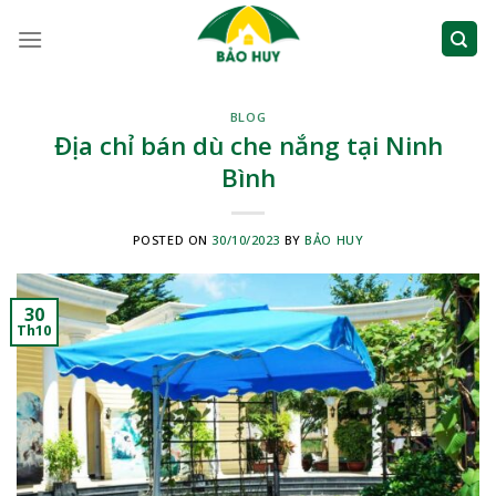
Skip
to
content
BLOG
Địa chỉ bán dù che nắng tại Ninh
Bình
POSTED ON
30/10/2023
BY
BẢO HUY
30
Th10