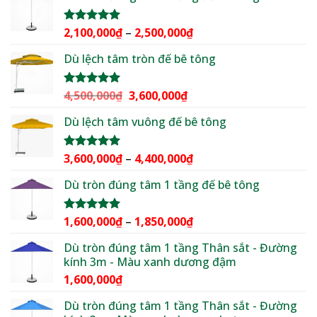
2,500,000₫.
là:
1,950,000₫.
Khoảng
2,100,000
₫
–
2,500,000
₫
Được xếp
hạng
5.00
giá:
5 sao
Dù lệch tâm tròn đế bê tông
từ
2,100,000₫
đến
Giá
Giá
4,500,000
₫
3,600,000
₫
Được xếp
2,500,000₫
hạng
5.00
gốc
hiện
5 sao
Dù lệch tâm vuông đế bê tông
là:
tại
4,500,000₫.
là:
3,600,000₫.
Khoảng
3,600,000
₫
–
4,400,000
₫
Được xếp
hạng
5.00
giá:
5 sao
Dù tròn đúng tâm 1 tầng đế bê tông
từ
3,600,000₫
đến
Khoảng
1,600,000
₫
–
1,850,000
₫
Được xếp
4,400,000₫
hạng
5.00
giá:
5 sao
Dù tròn đúng tâm 1 tầng Thân sắt - Đường
từ
kính 3m - Màu xanh dương đậm
1,600,000₫
1,600,000
₫
đến
1,850,000₫
Dù tròn đúng tâm 1 tầng Thân sắt - Đường