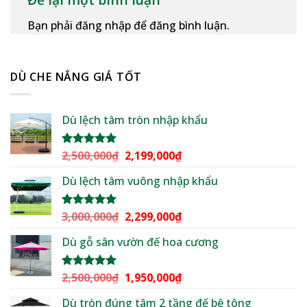
Bạn phải đăng nhập để đăng bình luận.
DÙ CHE NẮNG GIÁ TỐT
Dù lệch tâm tròn nhập khẩu
Giá
Giá
2,500,000
₫
2,199,000
₫
Được xếp
hạng
5.00
gốc
hiện
5 sao
Dù lệch tâm vuông nhập khẩu
là:
tại
2,500,000₫.
là:
2,199,000₫.
Giá
Giá
3,000,000
₫
2,299,000
₫
Được xếp
hạng
5.00
gốc
hiện
5 sao
Dù gỗ sân vườn đế hoa cương
là:
tại
3,000,000₫.
là:
2,299,000₫.
Giá
Giá
2,500,000
₫
1,950,000
₫
Được xếp
hạng
5.00
gốc
hiện
5 sao
Dù tròn đúng tâm 2 tầng đế bê tông
là:
tại