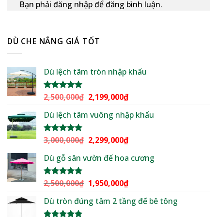
Bạn phải đăng nhập để đăng bình luận.
DÙ CHE NẮNG GIÁ TỐT
Dù lệch tâm tròn nhập khẩu
Giá
Giá
2,500,000
₫
2,199,000
₫
Được xếp
hạng
5.00
gốc
hiện
5 sao
Dù lệch tâm vuông nhập khẩu
là:
tại
2,500,000₫.
là:
2,199,000₫.
Giá
Giá
3,000,000
₫
2,299,000
₫
Được xếp
hạng
5.00
gốc
hiện
5 sao
Dù gỗ sân vườn đế hoa cương
là:
tại
3,000,000₫.
là:
2,299,000₫.
Giá
Giá
2,500,000
₫
1,950,000
₫
Được xếp
hạng
5.00
gốc
hiện
5 sao
Dù tròn đúng tâm 2 tầng đế bê tông
là:
tại
2,500,000₫.
là: