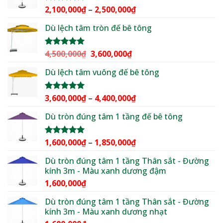
1,950,000₫.
Khoảng
2,100,000
₫
–
2,500,000
₫
Được xếp
hạng
5.00
giá:
5 sao
Dù lệch tâm tròn đế bê tông
từ
2,100,000₫
đến
Giá
Giá
4,500,000
₫
3,600,000
₫
Được xếp
2,500,000₫
hạng
5.00
gốc
hiện
5 sao
Dù lệch tâm vuông đế bê tông
là:
tại
4,500,000₫.
là:
3,600,000₫.
Khoảng
3,600,000
₫
–
4,400,000
₫
Được xếp
hạng
5.00
giá:
5 sao
Dù tròn đúng tâm 1 tầng đế bê tông
từ
3,600,000₫
đến
Khoảng
1,600,000
₫
–
1,850,000
₫
Được xếp
4,400,000₫
hạng
5.00
giá:
5 sao
Dù tròn đúng tâm 1 tầng Thân sắt - Đường
từ
kính 3m - Màu xanh dương đậm
1,600,000₫
1,600,000
₫
đến
1,850,000₫
Dù tròn đúng tâm 1 tầng Thân sắt - Đường
kính 3m - Màu xanh dương nhạt