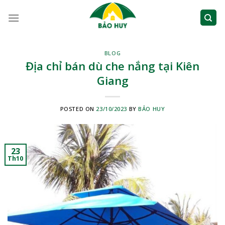
Skip
to
content
BLOG
Địa chỉ bán dù che nắng tại Kiên
Giang
POSTED ON
23/10/2023
BY
BẢO HUY
23
Th10