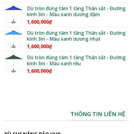
4,400,000₫
hạng
5.00
giá:
5 sao
Dù tròn đúng tâm 1 tầng Thân sắt - Đường
từ
kính 3m - Màu xanh dương đậm
1,600,000₫
1,600,000
₫
đến
1,850,000₫
Dù tròn đúng tâm 1 tầng Thân sắt - Đường
kính 3m - Màu xanh dương nhạt
1,600,000
₫
Dù tròn đúng tâm 1 tầng Thân sắt - Đường
kính 3m - Màu xanh rêu
1,600,000
₫
THÔNG TIN LIÊN HỆ