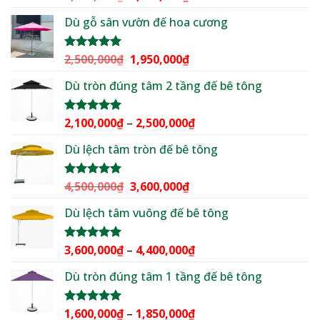
hạng
5.00
gốc
hiện
5 sao
Dù gỗ sân vườn đế hoa cương
là:
tại
3,000,000₫.
là:
2,299,000₫.
Giá
Giá
2,500,000
₫
1,950,000
₫
Được xếp
hạng
5.00
gốc
hiện
5 sao
Dù tròn đúng tâm 2 tầng đế bê tông
là:
tại
2,500,000₫.
là:
1,950,000₫.
Khoảng
2,100,000
₫
–
2,500,000
₫
Được xếp
hạng
5.00
giá:
5 sao
Dù lệch tâm tròn đế bê tông
từ
2,100,000₫
đến
Giá
Giá
4,500,000
₫
3,600,000
₫
Được xếp
2,500,000₫
hạng
5.00
gốc
hiện
5 sao
Dù lệch tâm vuông đế bê tông
là:
tại
4,500,000₫.
là:
3,600,000₫.
Khoảng
3,600,000
₫
–
4,400,000
₫
Được xếp
hạng
5.00
giá:
5 sao
Dù tròn đúng tâm 1 tầng đế bê tông
từ
3,600,000₫
đến
Khoảng
1,600,000
₫
–
1,850,000
₫
Được xếp