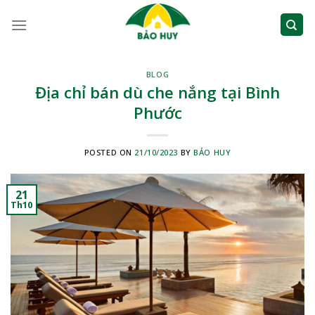
Skip
to
content
BLOG
Địa chỉ bán dù che nắng tại Bình
Phước
POSTED ON
21/10/2023
BY
BẢO HUY
21
Th10