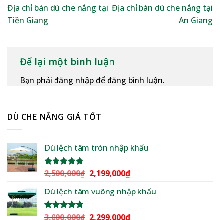
Địa chỉ bán dù che nắng tại
Địa chỉ bán dù che nắng tại
Tiền Giang
An Giang
Để lại một bình luận
Bạn phải đăng nhập để đăng bình luận.
DÙ CHE NẮNG GIÁ TỐT
Dù lệch tâm tròn nhập khẩu
Giá
Giá
2,500,000
₫
2,199,000
₫
Được xếp
hạng
5.00
gốc
hiện
5 sao
Dù lệch tâm vuông nhập khẩu
là:
tại
2,500,000₫.
là:
2,199,000₫.
Giá
Giá
3,000,000
₫
2,299,000
₫
Được xếp