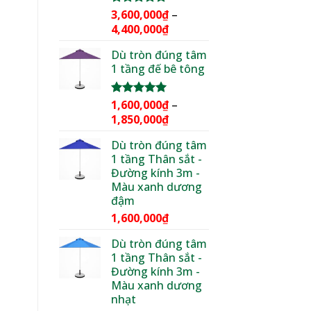
3,600,000
₫
–
Được xếp
hạng
5.00
Khoảng
4,400,000
₫
5 sao
giá:
Dù tròn đúng tâm
từ
1 tầng đế bê tông
3,600,000₫
đến
4,400,000₫
1,600,000
₫
–
Được xếp
hạng
5.00
Khoảng
1,850,000
₫
5 sao
giá:
Dù tròn đúng tâm
từ
1 tầng Thân sắt -
1,600,000₫
Đường kính 3m -
đến
Màu xanh dương
1,850,000₫
đậm
1,600,000
₫
Dù tròn đúng tâm
1 tầng Thân sắt -
Đường kính 3m -
Màu xanh dương
nhạt