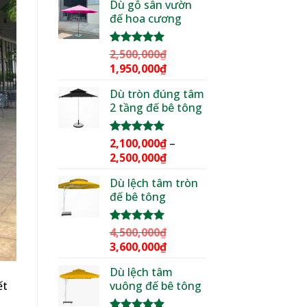
Dù gỗ sân vườn
là:
tại
đế hoa cương
3,000,000₫.
là:
2,299,000₫.
2,500,000
₫
Được xếp
hạng
5.00
Giá
Giá
1,950,000
₫
5 sao
gốc
hiện
Dù tròn đúng tâm
là:
tại
2 tầng đế bê tông
2,500,000₫.
là:
1,950,000₫.
2,100,000
₫
–
Được xếp
hạng
5.00
Khoảng
2,500,000
₫
5 sao
giá:
Dù lệch tâm tròn
từ
đế bê tông
2,100,000₫
đến
2,500,000₫
4,500,000
₫
Được xếp
hạng
5.00
Giá
Giá
3,600,000
₫
5 sao
gốc
hiện
Dù lệch tâm
là:
tại
vuông đế bê tông
ết
4,500,000₫.
là:
o
3,600,000₫.