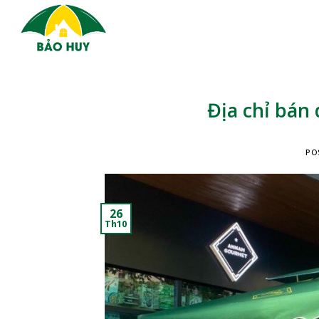
Skip
to
content
Địa chỉ bán
PO
26
Th10