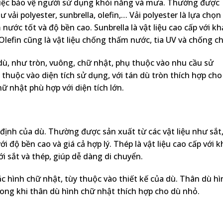
việc bảo vệ người sử dụng khỏi nắng và mưa. Thường được
vải polyester, sunbrella, olefin,… Vải polyester là lựa chọn
ước tốt và độ bền cao. Sunbrella là vật liệu cao cấp với kh
lefin cũng là vật liệu chống thấm nước, tia UV và chống ch
dù, như tròn, vuông, chữ nhật, phụ thuộc vào nhu cầu sử
thuộc vào diện tích sử dụng, với tán dù tròn thích hợp cho
ữ nhật phù hợp với diện tích lớn.
 định của dù. Thường được sản xuất từ các vật liệu như sắt
i độ bền cao và giá cả hợp lý. Thép là vật liệu cao cấp với k
i sắt và thép, giúp dễ dàng di chuyển.
c hình chữ nhật, tùy thuộc vào thiết kế của dù. Thân dù hì
ong khi thân dù hình chữ nhật thích hợp cho dù nhỏ.