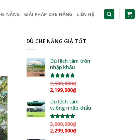
CHE NẮNG
GIẢI PHÁP CHE NẮNG
LIÊN HỆ
DÙ CHE NẮNG GIÁ TỐT
Dù lệch tâm tròn
nhập khẩu
2,500,000
₫
Được xếp
hạng
5.00
Giá
Giá
2,199,000
₫
5 sao
gốc
hiện
Dù lệch tâm
là:
tại
vuông nhập khẩu
2,500,000₫.
là:
2,199,000₫.
3,000,000
₫
Được xếp
hạng
5.00
Giá
Giá
2,299,000
₫
5 sao
gốc
hiện