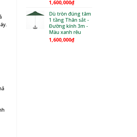
1,600,000
₫
Dù tròn đúng tâm
ả
1 tầng Thân sắt -
áy.
Đường kính 3m -
Màu xanh rêu
1,600,000
₫
,
hả
nh