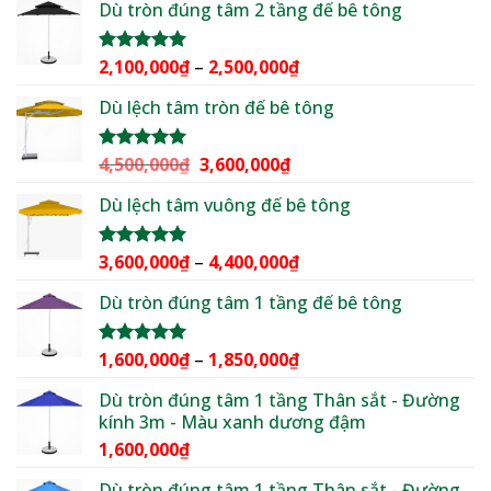
5 sao
Dù tròn đúng tâm 2 tầng đế bê tông
là:
tại
2,500,000₫.
là:
1,950,000₫.
Khoảng
2,100,000
₫
–
2,500,000
₫
Được xếp
hạng
5.00
giá:
5 sao
Dù lệch tâm tròn đế bê tông
từ
2,100,000₫
đến
Giá
Giá
4,500,000
₫
3,600,000
₫
Được xếp
2,500,000₫
hạng
5.00
gốc
hiện
5 sao
Dù lệch tâm vuông đế bê tông
là:
tại
4,500,000₫.
là:
3,600,000₫.
Khoảng
3,600,000
₫
–
4,400,000
₫
Được xếp
hạng
5.00
giá:
5 sao
Dù tròn đúng tâm 1 tầng đế bê tông
từ
3,600,000₫
đến
Khoảng
1,600,000
₫
–
1,850,000
₫
Được xếp
4,400,000₫
hạng
5.00
giá:
5 sao
Dù tròn đúng tâm 1 tầng Thân sắt - Đường
từ
kính 3m - Màu xanh dương đậm
1,600,000₫
1,600,000
₫
đến
1,850,000₫
Dù tròn đúng tâm 1 tầng Thân sắt - Đường