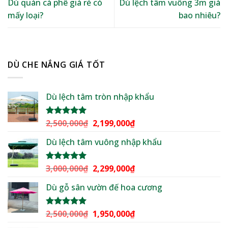
Dù quán cà phê giá rẻ có
Dù lệch tâm vuông 3m giá
mấy loại?
bao nhiêu?
DÙ CHE NẮNG GIÁ TỐT
Dù lệch tâm tròn nhập khẩu
Giá
Giá
2,500,000
₫
2,199,000
₫
Được xếp
hạng
5.00
gốc
hiện
5 sao
Dù lệch tâm vuông nhập khẩu
là:
tại
2,500,000₫.
là:
2,199,000₫.
Giá
Giá
3,000,000
₫
2,299,000
₫
Được xếp
hạng
5.00
gốc
hiện
5 sao
Dù gỗ sân vườn đế hoa cương
là:
tại
3,000,000₫.
là:
2,299,000₫.
Giá
Giá
2,500,000
₫
1,950,000
₫
Được xếp
hạng
5.00
gốc
hiện