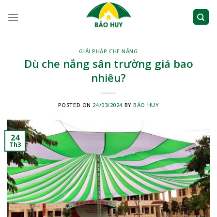
Skip
to
content
GIẢI PHÁP CHE NẮNG
Dù che nắng sân trường giá bao
nhiêu?
POSTED ON
24/03/2024
BY
BẢO HUY
24
Th3