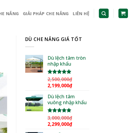
CHE NẮNG
GIẢI PHÁP CHE NẮNG
LIÊN HỆ
DÙ CHE NẮNG GIÁ TỐT
Dù lệch tâm tròn
nhập khẩu
2,500,000
₫
Được xếp
hạng
5.00
Giá
Giá
2,199,000
₫
5 sao
gốc
hiện
Dù lệch tâm
là:
tại
vuông nhập khẩu
2,500,000₫.
là:
2,199,000₫.
3,000,000
₫
Được xếp
hạng
5.00
Giá
Giá
2,299,000
₫
5 sao
gốc
hiện