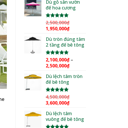
Dù gỗ sân vườn
là:
tại
đế hoa cương
3,000,000₫.
là:
2,299,000₫.
2,500,000
₫
Được xếp
hạng
5.00
Giá
Giá
1,950,000
₫
5 sao
gốc
hiện
Dù tròn đúng tâm
là:
tại
2 tầng đế bê tông
2,500,000₫.
là:
1,950,000₫.
2,100,000
₫
–
Được xếp
hạng
5.00
Khoảng
2,500,000
₫
5 sao
giá:
Dù lệch tâm tròn
từ
đế bê tông
2,100,000₫
đến
2,500,000₫
4,500,000
₫
Được xếp
he
hạng
5.00
Giá
Giá
3,600,000
₫
5 sao
gốc
hiện
Dù lệch tâm
là:
tại
vuông đế bê tông
4,500,000₫.
là:
3,600,000₫.