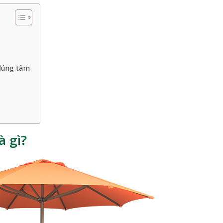
đúng tâm
à gì?