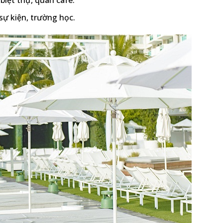
iệt thự, quán cafe.
ự kiện, trường học.