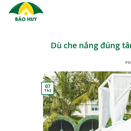
Skip
to
content
Dù che nắng đúng tâ
PO
07
Th3