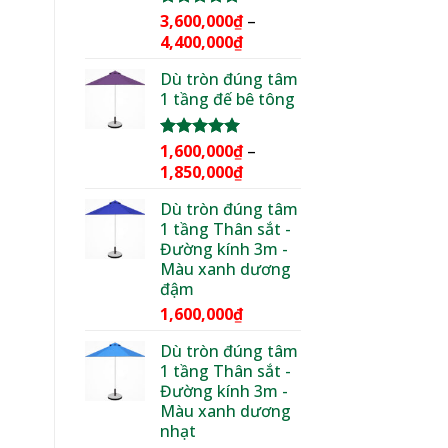
3,600,000
₫
–
Được xếp
hạng
5.00
Khoảng
4,400,000
₫
5 sao
giá:
Dù tròn đúng tâm
từ
1 tầng đế bê tông
3,600,000₫
đến
4,400,000₫
1,600,000
₫
–
Được xếp
hạng
5.00
Khoảng
1,850,000
₫
5 sao
giá:
Dù tròn đúng tâm
từ
1 tầng Thân sắt -
1,600,000₫
Đường kính 3m -
đến
Màu xanh dương
1,850,000₫
đậm
1,600,000
₫
Dù tròn đúng tâm
1 tầng Thân sắt -
Đường kính 3m -
Màu xanh dương
nhạt