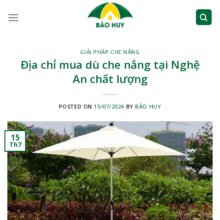
Skip
to
content
GIẢI PHÁP CHE NẮNG
Địa chỉ mua dù che nắng tại Nghệ
An chất lượng
POSTED ON
15/07/2024
BY
BẢO HUY
15
Th7