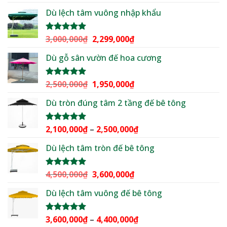
hạng
5.00
gốc
hiện
5 sao
Dù lệch tâm vuông nhập khẩu
là:
tại
2,500,000₫.
là:
2,199,000₫.
Giá
Giá
3,000,000
₫
2,299,000
₫
Được xếp
hạng
5.00
gốc
hiện
5 sao
Dù gỗ sân vườn đế hoa cương
là:
tại
3,000,000₫.
là:
2,299,000₫.
Giá
Giá
2,500,000
₫
1,950,000
₫
Được xếp
hạng
5.00
gốc
hiện
5 sao
Dù tròn đúng tâm 2 tầng đế bê tông
là:
tại
2,500,000₫.
là:
1,950,000₫.
Khoảng
2,100,000
₫
–
2,500,000
₫
Được xếp
hạng
5.00
giá:
5 sao
Dù lệch tâm tròn đế bê tông
từ
2,100,000₫
đến
Giá
Giá
4,500,000
₫
3,600,000
₫
Được xếp
2,500,000₫
hạng
5.00
gốc
hiện
5 sao
Dù lệch tâm vuông đế bê tông
là:
tại
4,500,000₫.
là:
3,600,000₫.
Khoảng
3,600,000
₫
–
4,400,000
₫
Được xếp
hạng
5.00