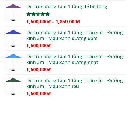
giá:
5 sao
Dù tròn đúng tâm 1 tầng đế bê tông
từ
3,600,000₫
đến
Khoảng
1,600,000
₫
–
1,850,000
₫
Được xếp
4,400,000₫
hạng
5.00
giá:
5 sao
Dù tròn đúng tâm 1 tầng Thân sắt - Đường
từ
kính 3m - Màu xanh dương đậm
1,600,000₫
1,600,000
₫
đến
1,850,000₫
Dù tròn đúng tâm 1 tầng Thân sắt - Đường
kính 3m - Màu xanh dương nhạt
1,600,000
₫
Dù tròn đúng tâm 1 tầng Thân sắt - Đường
kính 3m - Màu xanh rêu
1,600,000
₫