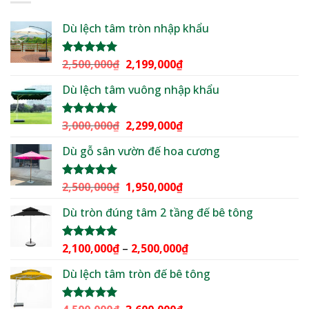
Dù lệch tâm tròn nhập khẩu
Giá
Giá
2,500,000
₫
2,199,000
₫
Được xếp
hạng
5.00
gốc
hiện
5 sao
Dù lệch tâm vuông nhập khẩu
là:
tại
2,500,000₫.
là:
2,199,000₫.
Giá
Giá
3,000,000
₫
2,299,000
₫
Được xếp
hạng
5.00
gốc
hiện
5 sao
Dù gỗ sân vườn đế hoa cương
là:
tại
3,000,000₫.
là:
2,299,000₫.
Giá
Giá
2,500,000
₫
1,950,000
₫
Được xếp
hạng
5.00
gốc
hiện
5 sao
Dù tròn đúng tâm 2 tầng đế bê tông
là:
tại
2,500,000₫.
là:
1,950,000₫.
Khoảng
2,100,000
₫
–
2,500,000
₫
Được xếp
hạng
5.00
giá:
5 sao
Dù lệch tâm tròn đế bê tông
từ
2,100,000₫
đến
Giá
Giá
Được xếp