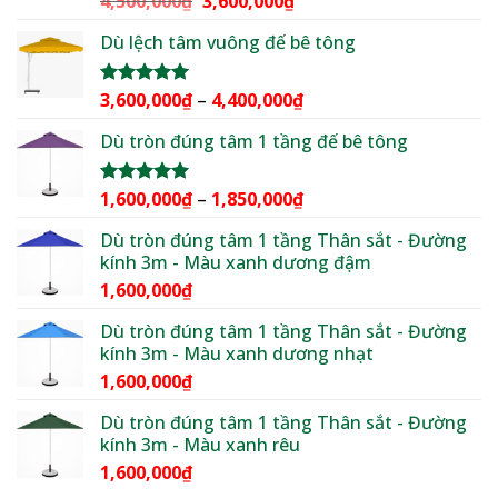
4,500,000
₫
3,600,000
₫
2,500,000₫
hạng
5.00
gốc
hiện
5 sao
Dù lệch tâm vuông đế bê tông
là:
tại
4,500,000₫.
là:
3,600,000₫.
Khoảng
3,600,000
₫
–
4,400,000
₫
Được xếp
hạng
5.00
giá:
5 sao
Dù tròn đúng tâm 1 tầng đế bê tông
từ
3,600,000₫
đến
Khoảng
1,600,000
₫
–
1,850,000
₫
Được xếp
4,400,000₫
hạng
5.00
giá:
5 sao
Dù tròn đúng tâm 1 tầng Thân sắt - Đường
từ
kính 3m - Màu xanh dương đậm
1,600,000₫
1,600,000
₫
đến
1,850,000₫
Dù tròn đúng tâm 1 tầng Thân sắt - Đường
kính 3m - Màu xanh dương nhạt
1,600,000
₫
Dù tròn đúng tâm 1 tầng Thân sắt - Đường
kính 3m - Màu xanh rêu
1,600,000
₫