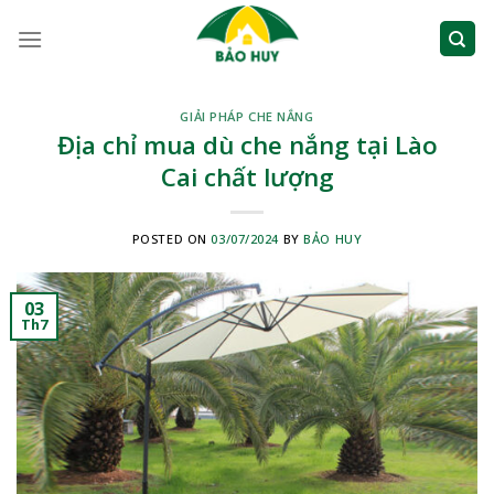
Skip
to
content
GIẢI PHÁP CHE NẮNG
Địa chỉ mua dù che nắng tại Lào
Cai chất lượng
POSTED ON
03/07/2024
BY
BẢO HUY
03
Th7