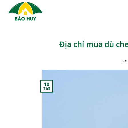
Skip
to
content
Địa chỉ mua dù che
PO
10
Th8