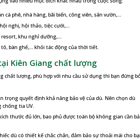
ụng vào nhiều mục đích khác nhau trong cuộc sống:
n cà phê, nhà hàng, bãi biển, công viên, sân vườn,…
ội nghị, hội thảo, tiệc cưới,…
i resort, khu nghỉ dưỡng,…
tô, bàn ghế,… khỏi tác động của thời tiết.
ại Kiên Giang chất lượng
g chất lượng, phù hợp với nhu cầu sử dụng thì bạn đừng b
uan trọng quyết định khả năng bảo vệ của dù. Nên chọn dù
g chống tia UV.
 kích thước đủ lớn, bao phủ được toàn bộ không gian cần b
hiếc dù có thiết kế chắc chắn, đảm bảo sự thoải mái cho b