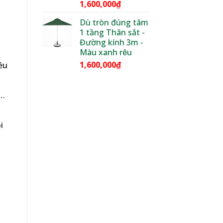
1,600,000
₫
Dù tròn đúng tâm
1 tầng Thân sắt -
Đường kính 3m -
Màu xanh rêu
1,600,000
₫
ều
,…
i