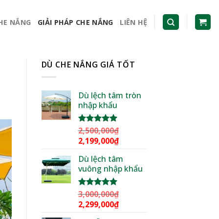
CHE NẮNG
GIẢI PHÁP CHE NẮNG
LIÊN HỆ
DÙ CHE NẮNG GIÁ TỐT
Dù lệch tâm tròn
nhập khẩu
2,500,000
₫
Được xếp
hạng
5.00
Giá
Giá
2,199,000
₫
5 sao
gốc
hiện
Dù lệch tâm
là:
tại
vuông nhập khẩu
2,500,000₫.
là:
2,199,000₫.
3,000,000
₫
Được xếp
hạng
5.00
Giá
Giá
2,299,000
₫
5 sao
gốc
hiện