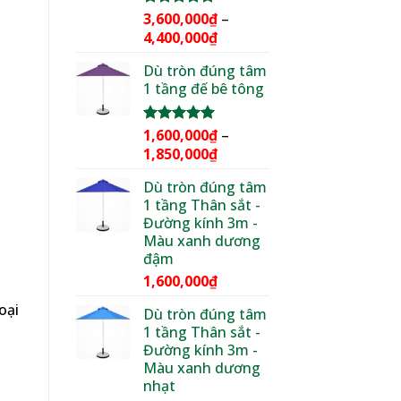
3,600,000
₫
–
Được xếp
hạng
5.00
Khoảng
4,400,000
₫
5 sao
giá:
Dù tròn đúng tâm
từ
1 tầng đế bê tông
3,600,000₫
đến
4,400,000₫
1,600,000
₫
–
Được xếp
hạng
5.00
Khoảng
1,850,000
₫
5 sao
giá:
Dù tròn đúng tâm
từ
1 tầng Thân sắt -
1,600,000₫
Đường kính 3m -
đến
Màu xanh dương
1,850,000₫
đậm
1,600,000
₫
oại
Dù tròn đúng tâm
1 tầng Thân sắt -
Đường kính 3m -
Màu xanh dương
g
nhạt