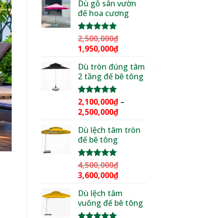
Dù gỗ sân vườn
là:
tại
đế hoa cương
3,000,000₫.
là:
2,299,000₫.
2,500,000
₫
Được xếp
hạng
5.00
Giá
Giá
1,950,000
₫
5 sao
gốc
hiện
Dù tròn đúng tâm
là:
tại
2 tầng đế bê tông
2,500,000₫.
là:
1,950,000₫.
2,100,000
₫
–
Được xếp
hạng
5.00
Khoảng
2,500,000
₫
5 sao
giá:
Dù lệch tâm tròn
từ
đế bê tông
2,100,000₫
đến
2,500,000₫
4,500,000
₫
Được xếp
hạng
5.00
Giá
Giá
3,600,000
₫
5 sao
gốc
hiện
Dù lệch tâm
là:
tại
vuông đế bê tông
4,500,000₫.
là:
3,600,000₫.