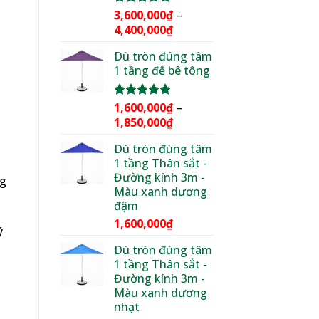
3,600,000
₫
–
Được xếp
hạng
5.00
Khoảng
4,400,000
₫
5 sao
giá:
Dù tròn đúng tâm
từ
1 tầng đế bê tông
3,600,000₫
đến
4,400,000₫
1,600,000
₫
–
Được xếp
hạng
5.00
Khoảng
1,850,000
₫
5 sao
giá:
Dù tròn đúng tâm
từ
1 tầng Thân sắt -
1,600,000₫
Đường kính 3m -
ng
đến
Màu xanh dương
1,850,000₫
đậm
1,600,000
₫
ý
Dù tròn đúng tâm
1 tầng Thân sắt -
Đường kính 3m -
Màu xanh dương
nhạt