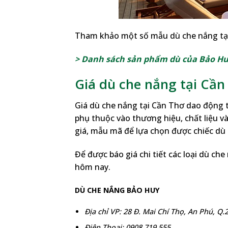
Tham khảo một số mẫu dù che nắng tạ
> Danh sách sản phẩm dù của Bảo H
Giá dù che nắng tại Cần
Giá dù che nắng tại Cần Thơ dao động t
phụ thuộc vào thương hiệu, chất liệu v
giá, mẫu mã để lựa chọn được chiếc dù
Để được báo giá chi tiết các loại dù ch
hôm nay.
DÙ CHE NẮNG BẢO HUY
Địa chỉ VP: 28 Đ. Mai Chí Thọ, An Phú, Q
Điện Thoại: 0908 719 555