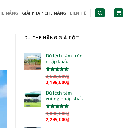
CHE NẮNG
GIẢI PHÁP CHE NẮNG
LIÊN HỆ
DÙ CHE NẮNG GIÁ TỐT
Dù lệch tâm tròn
nhập khẩu
2,500,000
₫
Được xếp
hạng
5.00
Giá
Giá
2,199,000
₫
5 sao
gốc
hiện
Dù lệch tâm
là:
tại
vuông nhập khẩu
2,500,000₫.
là:
2,199,000₫.
3,000,000
₫
Được xếp
hạng
5.00
Giá
Giá
2,299,000
₫
5 sao
gốc
hiện