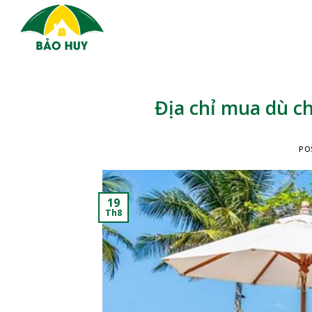
Skip
to
content
Địa chỉ mua dù c
PO
19
Th8