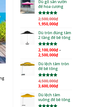
Dù gỗ sân vườn
là:
tại
đế hoa cương
3,000,000₫.
là:
2,299,000₫.
2,500,000
₫
Được xếp
hạng
5.00
Giá
Giá
1,950,000
₫
5 sao
gốc
hiện
Dù tròn đúng tâm
là:
tại
2 tầng đế bê tông
2,500,000₫.
là:
1,950,000₫.
2,100,000
₫
–
Được xếp
hạng
5.00
Khoảng
2,500,000
₫
5 sao
giá:
Dù lệch tâm tròn
từ
đế bê tông
2,100,000₫
n
đến
ông
2,500,000₫
4,500,000
₫
Được xếp
hạng
5.00
Giá
Giá
3,600,000
₫
5 sao
gốc
hiện
Dù lệch tâm
là:
tại
vuông đế bê tông
4,500,000₫.
là:
3,600,000₫.