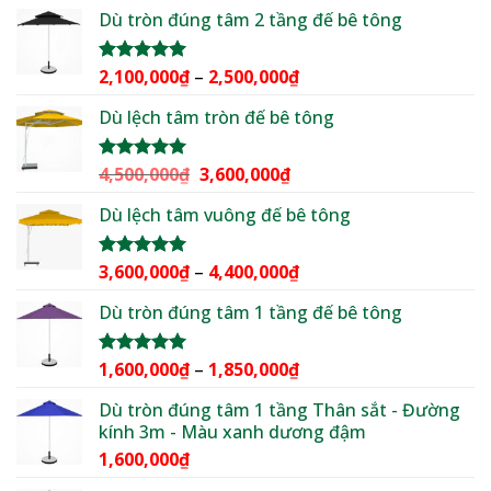
gốc
hiện
5 sao
Dù tròn đúng tâm 2 tầng đế bê tông
là:
tại
2,500,000₫.
là:
1,950,000₫.
Khoảng
2,100,000
₫
–
2,500,000
₫
Được xếp
hạng
5.00
giá:
5 sao
Dù lệch tâm tròn đế bê tông
từ
2,100,000₫
đến
Giá
Giá
4,500,000
₫
3,600,000
₫
Được xếp
2,500,000₫
hạng
5.00
gốc
hiện
5 sao
Dù lệch tâm vuông đế bê tông
là:
tại
4,500,000₫.
là:
3,600,000₫.
Khoảng
3,600,000
₫
–
4,400,000
₫
Được xếp
hạng
5.00
giá:
5 sao
Dù tròn đúng tâm 1 tầng đế bê tông
từ
3,600,000₫
đến
Khoảng
1,600,000
₫
–
1,850,000
₫
Được xếp
4,400,000₫
hạng
5.00
giá:
5 sao
Dù tròn đúng tâm 1 tầng Thân sắt - Đường
từ
kính 3m - Màu xanh dương đậm
1,600,000₫
1,600,000
₫
đến
1,850,000₫