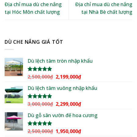
Địa chỉ mua dù che nắng
Địa chỉ mua dù che nắng
tại Hóc Môn chất lượng
tại Nhà Bè chất lượng
DÙ CHE NẮNG GIÁ TỐT
Dù lệch tâm tròn nhập khẩu
Giá
Giá
2,500,000
₫
2,199,000
₫
Được xếp
hạng
5.00
gốc
hiện
5 sao
Dù lệch tâm vuông nhập khẩu
là:
tại
2,500,000₫.
là:
2,199,000₫.
Giá
Giá
3,000,000
₫
2,299,000
₫
Được xếp
hạng
5.00
gốc
hiện
5 sao
Dù gỗ sân vườn đế hoa cương
là:
tại
3,000,000₫.
là:
2,299,000₫.
Giá
Giá
2,500,000
₫
1,950,000
₫
Được xếp
hạng
5.00