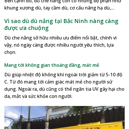
Bên cạnh đó, dù che nắng còn có những bộ phận như
khung xương dù, tay cầm dù, cơ cấu nâng hạ dù,…
Vì sao dù dù nắng tại Bắc Ninh nàng càng
được ưa chuộng
Dù che nắng sở hữu nhiều ưu điểm nổi bật, chính vì
vậy, nó ngày càng được nhiều người yêu thích, lựa
chọn.
Mang tới không gian thoáng đãng, mát mẻ
Dù giúp nhiệt độ không khí ngoài trời giảm từ 5-10 độ
C. Từ đó mang tới cảm giác mát mẻ cho người sử
dụng. Ngoài ra, dù cũng có thể ngăn tia UV gây hại cho
da, mắt và sức khỏe con người.