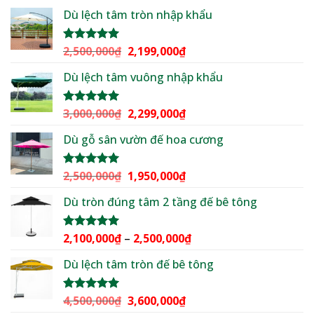
Dù lệch tâm tròn nhập khẩu
Giá
Giá
2,500,000
₫
2,199,000
₫
Được xếp
hạng
5.00
gốc
hiện
5 sao
Dù lệch tâm vuông nhập khẩu
là:
tại
2,500,000₫.
là:
2,199,000₫.
Giá
Giá
3,000,000
₫
2,299,000
₫
Được xếp
hạng
5.00
gốc
hiện
5 sao
Dù gỗ sân vườn đế hoa cương
là:
tại
3,000,000₫.
là:
2,299,000₫.
Giá
Giá
2,500,000
₫
1,950,000
₫
Được xếp
hạng
5.00
gốc
hiện
5 sao
Dù tròn đúng tâm 2 tầng đế bê tông
là:
tại
2,500,000₫.
là:
1,950,000₫.
Khoảng
2,100,000
₫
–
2,500,000
₫
Được xếp
hạng
5.00
giá:
5 sao
Dù lệch tâm tròn đế bê tông
từ
2,100,000₫
đến
Giá
Giá
4,500,000
₫
3,600,000
₫
Được xếp
2,500,000₫
hạng
5.00