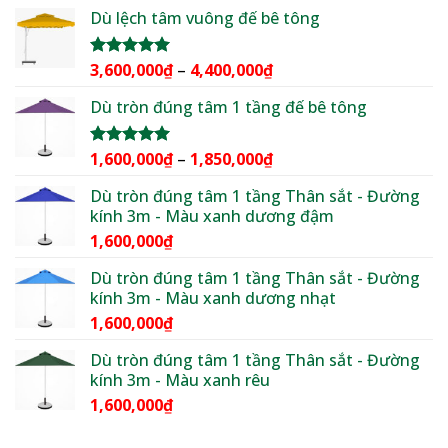
gốc
hiện
5 sao
Dù lệch tâm vuông đế bê tông
là:
tại
4,500,000₫.
là:
3,600,000₫.
Khoảng
3,600,000
₫
–
4,400,000
₫
Được xếp
hạng
5.00
giá:
5 sao
Dù tròn đúng tâm 1 tầng đế bê tông
từ
3,600,000₫
đến
Khoảng
1,600,000
₫
–
1,850,000
₫
Được xếp
4,400,000₫
hạng
5.00
giá:
5 sao
Dù tròn đúng tâm 1 tầng Thân sắt - Đường
từ
kính 3m - Màu xanh dương đậm
1,600,000₫
1,600,000
₫
đến
1,850,000₫
Dù tròn đúng tâm 1 tầng Thân sắt - Đường
kính 3m - Màu xanh dương nhạt
1,600,000
₫
Dù tròn đúng tâm 1 tầng Thân sắt - Đường
kính 3m - Màu xanh rêu
1,600,000
₫