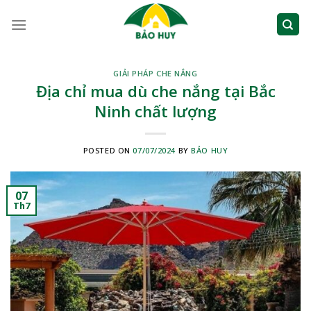
Skip
to
content
GIẢI PHÁP CHE NẮNG
Địa chỉ mua dù che nắng tại Bắc
Ninh chất lượng
POSTED ON
07/07/2024
BY
BẢO HUY
07
Th7