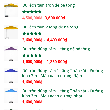
giá:
5 sao
Dù lệch tâm tròn đế bê tông
từ
2,100,000₫
đến
Giá
Giá
4,500,000
₫
3,600,000
₫
Được xếp
2,500,000₫
hạng
5.00
gốc
hiện
5 sao
Dù lệch tâm vuông đế bê tông
là:
tại
4,500,000₫.
là:
3,600,000₫.
Khoảng
3,600,000
₫
–
4,400,000
₫
Được xếp
hạng
5.00
giá:
5 sao
Dù tròn đúng tâm 1 tầng đế bê tông
từ
3,600,000₫
đến
Khoảng
1,600,000
₫
–
1,850,000
₫
Được xếp
4,400,000₫
hạng
5.00
giá:
5 sao
Dù tròn đúng tâm 1 tầng Thân sắt - Đường
từ
kính 3m - Màu xanh dương đậm
1,600,000₫
1,600,000
₫
đến
1,850,000₫
Dù tròn đúng tâm 1 tầng Thân sắt - Đường
kính 3m - Màu xanh dương nhạt
1,600,000
₫