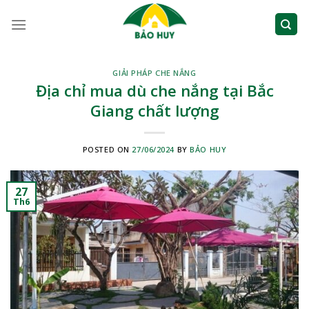
Skip
to
content
GIẢI PHÁP CHE NẮNG
Địa chỉ mua dù che nắng tại Bắc
Giang chất lượng
POSTED ON
27/06/2024
BY
BẢO HUY
27
Th6