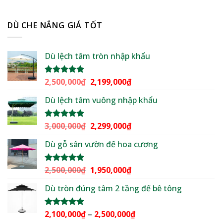
DÙ CHE NẮNG GIÁ TỐT
Dù lệch tâm tròn nhập khẩu
Giá
Giá
2,500,000
₫
2,199,000
₫
Được xếp
hạng
5.00
gốc
hiện
5 sao
Dù lệch tâm vuông nhập khẩu
là:
tại
2,500,000₫.
là:
2,199,000₫.
Giá
Giá
3,000,000
₫
2,299,000
₫
Được xếp
hạng
5.00
gốc
hiện
5 sao
Dù gỗ sân vườn đế hoa cương
là:
tại
3,000,000₫.
là:
2,299,000₫.
Giá
Giá
2,500,000
₫
1,950,000
₫
Được xếp
hạng
5.00
gốc
hiện
5 sao
Dù tròn đúng tâm 2 tầng đế bê tông
là:
tại
2,500,000₫.
là:
1,950,000₫.
Khoảng
2,100,000
₫
–
2,500,000
₫
Được xếp
hạng
5.00