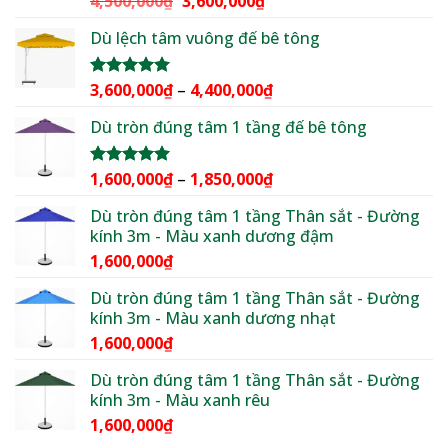
4,500,000
₫
3,600,000
₫
2,500,000₫
hạng
5.00
gốc
hiện
5 sao
Dù lệch tâm vuông đế bê tông
là:
tại
4,500,000₫.
là:
3,600,000₫.
Khoảng
3,600,000
₫
–
4,400,000
₫
Được xếp
hạng
5.00
giá:
5 sao
Dù tròn đúng tâm 1 tầng đế bê tông
từ
3,600,000₫
đến
Khoảng
1,600,000
₫
–
1,850,000
₫
Được xếp
4,400,000₫
hạng
5.00
giá:
5 sao
Dù tròn đúng tâm 1 tầng Thân sắt - Đường
từ
kính 3m - Màu xanh dương đậm
1,600,000₫
1,600,000
₫
đến
1,850,000₫
Dù tròn đúng tâm 1 tầng Thân sắt - Đường
kính 3m - Màu xanh dương nhạt
1,600,000
₫
Dù tròn đúng tâm 1 tầng Thân sắt - Đường
kính 3m - Màu xanh rêu
1,600,000
₫