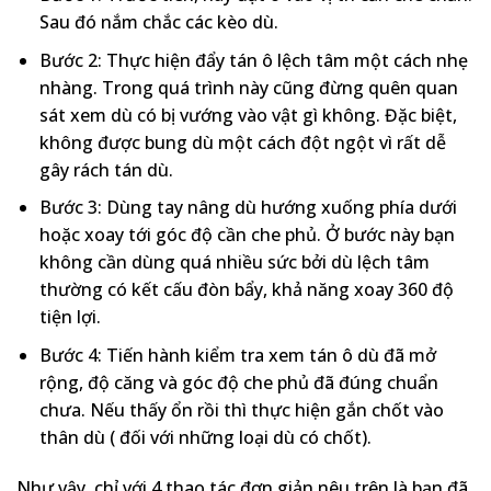
Sau đó nắm chắc các kèo dù.
Bước 2: Thực hiện đẩy tán ô lệch tâm một cách nhẹ
nhàng. Trong quá trình này cũng đừng quên quan
sát xem dù có bị vướng vào vật gì không. Đặc biệt,
không được bung dù một cách đột ngột vì rất dễ
gây rách tán dù.
Bước 3: Dùng tay nâng dù hướng xuống phía dưới
hoặc xoay tới góc độ cần che phủ. Ở bước này bạn
không cần dùng quá nhiều sức bởi dù lệch tâm
thường có kết cấu đòn bẩy, khả năng xoay 360 độ
tiện lợi.
Bước 4: Tiến hành kiểm tra xem tán ô dù đã mở
rộng, độ căng và góc độ che phủ đã đúng chuẩn
chưa. Nếu thấy ổn rồi thì thực hiện gắn chốt vào
thân dù ( đối với những loại dù có chốt).
Như vậy, chỉ với 4 thao tác đơn giản nêu trên là bạn đã