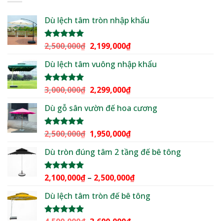
Dù lệch tâm tròn nhập khẩu
Giá
Giá
2,500,000
₫
2,199,000
₫
Được xếp
hạng
5.00
gốc
hiện
5 sao
Dù lệch tâm vuông nhập khẩu
là:
tại
2,500,000₫.
là:
2,199,000₫.
Giá
Giá
3,000,000
₫
2,299,000
₫
Được xếp
hạng
5.00
gốc
hiện
5 sao
Dù gỗ sân vườn đế hoa cương
là:
tại
3,000,000₫.
là:
2,299,000₫.
Giá
Giá
2,500,000
₫
1,950,000
₫
Được xếp
hạng
5.00
gốc
hiện
5 sao
Dù tròn đúng tâm 2 tầng đế bê tông
là:
tại
2,500,000₫.
là:
1,950,000₫.
Khoảng
2,100,000
₫
–
2,500,000
₫
Được xếp
hạng
5.00
giá:
5 sao
Dù lệch tâm tròn đế bê tông
từ
2,100,000₫
đến
Giá
Giá
Được xếp