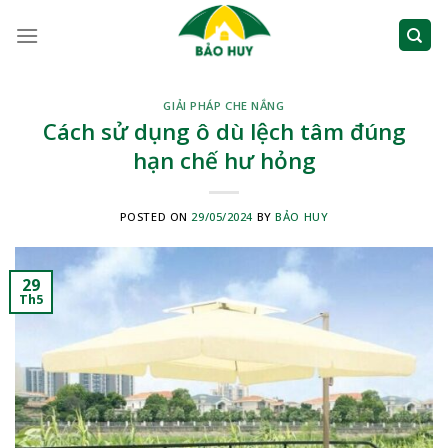
Skip
to
content
GIẢI PHÁP CHE NẮNG
Cách sử dụng ô dù lệch tâm đúng
hạn chế hư hỏng
POSTED ON
29/05/2024
BY
BẢO HUY
29
Th5