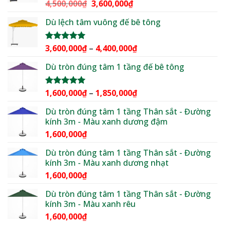
đến
Giá
Giá
4,500,000
₫
3,600,000
₫
Được xếp
2,500,000₫
hạng
5.00
gốc
hiện
5 sao
Dù lệch tâm vuông đế bê tông
là:
tại
4,500,000₫.
là:
3,600,000₫.
Khoảng
3,600,000
₫
–
4,400,000
₫
Được xếp
hạng
5.00
giá:
5 sao
Dù tròn đúng tâm 1 tầng đế bê tông
từ
3,600,000₫
đến
Khoảng
1,600,000
₫
–
1,850,000
₫
Được xếp
4,400,000₫
hạng
5.00
giá:
5 sao
Dù tròn đúng tâm 1 tầng Thân sắt - Đường
từ
kính 3m - Màu xanh dương đậm
1,600,000₫
1,600,000
₫
đến
1,850,000₫
Dù tròn đúng tâm 1 tầng Thân sắt - Đường
kính 3m - Màu xanh dương nhạt
1,600,000
₫
Dù tròn đúng tâm 1 tầng Thân sắt - Đường
kính 3m - Màu xanh rêu
1,600,000
₫