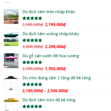
Dù lệch tâm tròn nhập khẩu
Giá
Giá
2,500,000
₫
2,199,000
₫
Được xếp
hạng
5.00
gốc
hiện
5 sao
Dù lệch tâm vuông nhập khẩu
là:
tại
2,500,000₫.
là:
2,199,000₫.
Giá
Giá
3,000,000
₫
2,299,000
₫
Được xếp
hạng
5.00
gốc
hiện
5 sao
Dù gỗ sân vườn đế hoa cương
là:
tại
3,000,000₫.
là:
2,299,000₫.
Giá
Giá
2,500,000
₫
1,950,000
₫
Được xếp
hạng
5.00
gốc
hiện
5 sao
Dù tròn đúng tâm 2 tầng đế bê tông
là:
tại
2,500,000₫.
là:
1,950,000₫.
Khoảng
2,100,000
₫
–
2,500,000
₫
Được xếp
hạng
5.00
giá:
5 sao
Dù lệch tâm tròn đế bê tông
từ
2,100,000₫