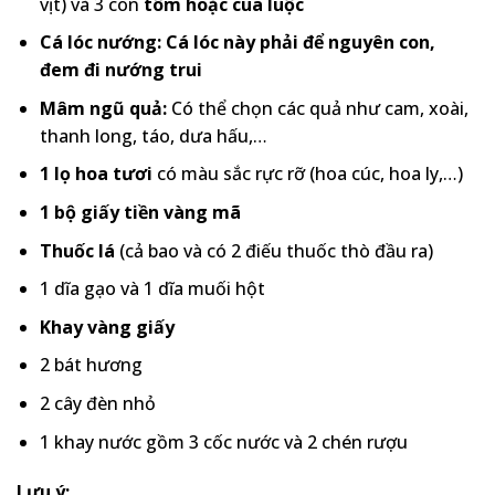
vịt) và 3 con
tôm hoặc cua luộc
Cá lóc nướng: Cá lóc này phải để nguyên con,
đem đi nướng trui
Mâm ngũ quả:
Có thể chọn các quả như cam, xoài,
thanh long, táo, dưa hấu,…
1
lọ hoa tươi
có màu sắc rực rỡ (hoa cúc, hoa ly,…)
1 bộ giấy tiền vàng mã
Thuốc lá
(cả bao và có 2 điếu thuốc thò đầu ra)
1 dĩa gạo và 1 dĩa muối hột
Khay vàng giấy
2 bát hương
2 cây đèn nhỏ
1 khay nước gồm 3 cốc nước và 2 chén rượu
Lưu ý: