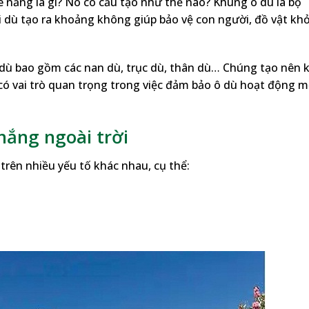
 nắng là gì? Nó có cấu tạo như thế nào? Khung ô dù là bộ
 dù tạo ra khoảng không giúp bảo vệ con người, đồ vật khỏ
dù bao gồm các nan dù, trục dù, thân dù… Chúng tạo nên 
 có vai trò quan trọng trong việc đảm bảo ô dù hoạt động 
nắng ngoài trời
rên nhiều yếu tố khác nhau, cụ thể: