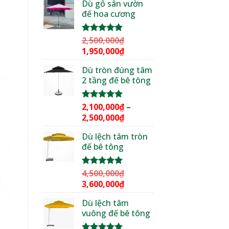
Dù gỗ sân vườn
là:
tại
đế hoa cương
3,000,000₫.
là:
2,299,000₫.
2,500,000
₫
Được xếp
hạng
5.00
Giá
Giá
1,950,000
₫
5 sao
gốc
hiện
Dù tròn đúng tâm
là:
tại
2 tầng đế bê tông
2,500,000₫.
là:
1,950,000₫.
2,100,000
₫
–
Được xếp
hạng
5.00
Khoảng
2,500,000
₫
5 sao
giá:
Dù lệch tâm tròn
từ
đế bê tông
2,100,000₫
đến
2,500,000₫
4,500,000
₫
Được xếp
hạng
5.00
Giá
Giá
3,600,000
₫
5 sao
gốc
hiện
Dù lệch tâm
là:
tại
vuông đế bê tông
4,500,000₫.
là:
3,600,000₫.