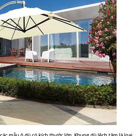
ác mẫu ô dù có kích thước lớn. Khung dù lệch tâm là loại