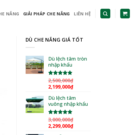
CHE NẮNG
GIẢI PHÁP CHE NẮNG
LIÊN HỆ
DÙ CHE NẮNG GIÁ TỐT
Dù lệch tâm tròn
nhập khẩu
2,500,000
₫
Được xếp
hạng
5.00
Giá
Giá
2,199,000
₫
5 sao
gốc
hiện
Dù lệch tâm
là:
tại
vuông nhập khẩu
2,500,000₫.
là:
2,199,000₫.
3,000,000
₫
Được xếp
hạng
5.00
Giá
Giá
2,299,000
₫
5 sao
gốc
hiện