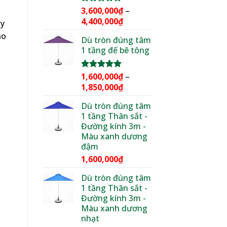
3,600,000
₫
–
Được xếp
hạng
5.00
Khoảng
4,400,000
₫
ây
5 sao
giá:
ảo
Dù tròn đúng tâm
từ
1 tầng đế bê tông
3,600,000₫
đến
4,400,000₫
1,600,000
₫
–
Được xếp
hạng
5.00
Khoảng
1,850,000
₫
5 sao
giá:
Dù tròn đúng tâm
từ
1 tầng Thân sắt -
1,600,000₫
Đường kính 3m -
đến
Màu xanh dương
1,850,000₫
đậm
1,600,000
₫
Dù tròn đúng tâm
1 tầng Thân sắt -
Đường kính 3m -
Màu xanh dương
nhạt