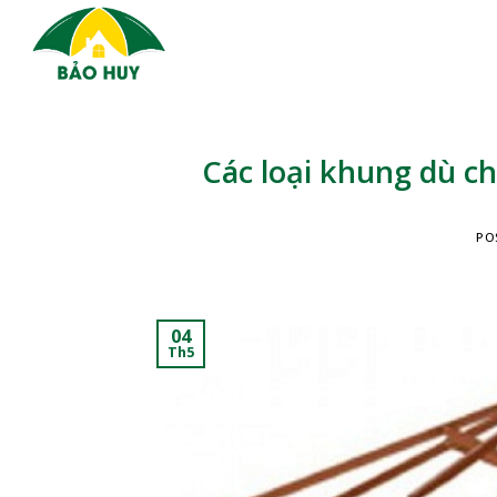
Skip
to
content
Các loại khung dù ch
PO
04
Th5