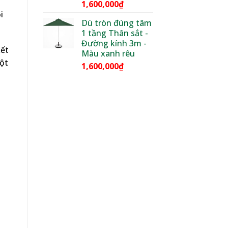
1,600,000
₫
i
Dù tròn đúng tâm
1 tầng Thân sắt -
Đường kính 3m -
kết
Màu xanh rêu
một
1,600,000
₫